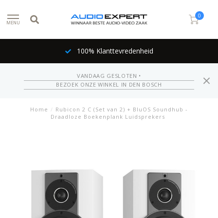
0
MENU
100% Klanttevredenheid
VANDAAG GESLOTEN •
BEZOEK ONZE WINKEL IN DEN BOSCH
Home
/
Rubicon 2 C (Set van 2) + BluOS Soundhub -
Draadloze Boekenplank Luidsprekers