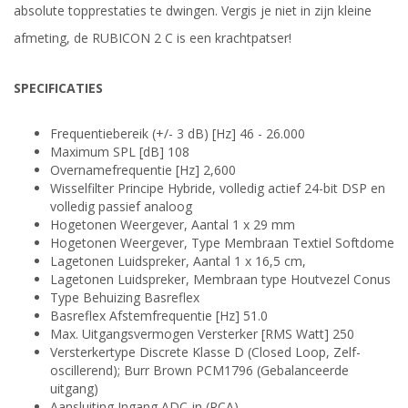
absolute topprestaties te dwingen. Vergis je niet in zijn kleine
afmeting, de RUBICON 2 C is een krachtpatser!
SPECIFICATIES
Frequentiebereik (+/- 3 dB) [Hz] 46 - 26.000
Maximum SPL [dB] 108
Overnamefrequentie [Hz] 2,600
Wisselfilter Principe Hybride, volledig actief 24-bit DSP en
volledig passief analoog
Hogetonen Weergever, Aantal 1 x 29 mm
Hogetonen Weergever, Type Membraan Textiel Softdome
Lagetonen Luidspreker, Aantal 1 x 16,5 cm,
Lagetonen Luidspreker, Membraan type Houtvezel Conus
Type Behuizing Basreflex
Basreflex Afstemfrequentie [Hz] 51.0
Max. Uitgangsvermogen Versterker [RMS Watt] 250
Versterkertype Discrete Klasse D (Closed Loop, Zelf-
oscillerend); Burr Brown PCM1796 (Gebalanceerde
uitgang)
Aansluiting Ingang ADC-in (RCA)