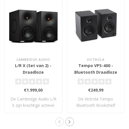
CAMBRIDGE AUDIO
VICTROLA
L/R X (Set van 2) -
Tempo VPS-400 -
Draadloze
Bluetooth Draadloze
Boekenplank
Boekenplank
Luidsprekers
Luidsprekers
€1.999,00
€249,99
De Cambridge Audio L/R
De Victrola Tempo
X zijn krachtige actieve
Bluetooth Bookshelf
streaming sp..
Speakers leveren krach..