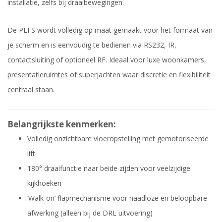
installatie, zelfs bij draaibewegingen.
De PLFS wordt volledig op maat gemaakt voor het formaat van
je scherm en is eenvoudig te bedienen via RS232, IR,
contactsluiting of optioneel RF. Ideaal voor luxe woonkamers,
presentatieruimtes of superjachten waar discretie en flexibiliteit
centraal staan.
Belangrijkste kenmerken:
Volledig onzichtbare vloeropstelling met gemotoriseerde
lift
180° draaifunctie naar beide zijden voor veelzijdige
kijkhoeken
‘Walk-on’ flapmechanisme voor naadloze en beloopbare
afwerking (alleen bij de DRL uitvoering)