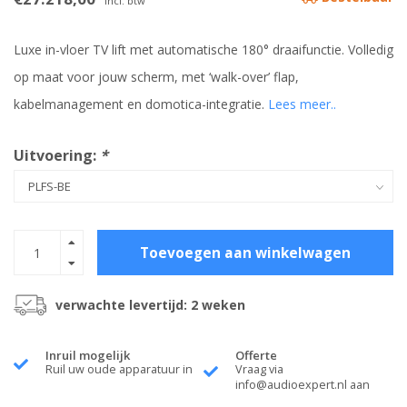
Incl. btw
Luxe in-vloer TV lift met automatische 180° draaifunctie. Volledig
op maat voor jouw scherm, met ‘walk-over’ flap,
kabelmanagement en domotica-integratie.
Lees meer..
Uitvoering:
*
Toevoegen aan winkelwagen
verwachte levertijd: 2 weken
Inruil mogelijk
Offerte
Ruil uw oude apparatuur in
Vraag via
info@audioexpert.nl
aan