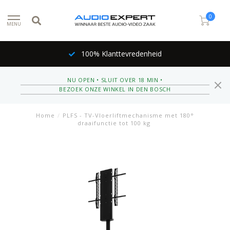
0
MENU
100% Klanttevredenheid
NU OPEN • SLUIT OVER 18 MIN •
BEZOEK ONZE WINKEL IN DEN BOSCH
Home
/
PLFS - TV-Vloerliftmechanisme met 180°
draaifunctie tot 100 kg