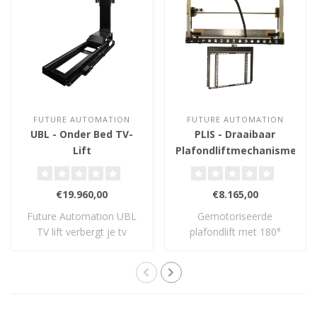
FUTURE AUTOMATION
FUTURE AUTOMATION
UBL - Onder Bed TV-
PLIS - Draaibaar
Lift
Plafondliftmechanisme
32-60 inch
€19.960,00
€8.165,00
Future Automation UBL
Gemotoriseerde
TV lift verbergt je tv
plafondlift met 180°
volledig onder ..
draaifunctie voor tv’s v..