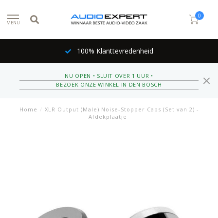
0
MENU
100% Klanttevredenheid
NU OPEN • SLUIT OVER 1 UUR •
BEZOEK ONZE WINKEL IN DEN BOSCH
Home
/
XLR Output (Male) Noise-Stopper Caps (Set van 2) -
Afdekplaatje