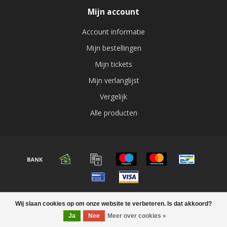
Mijn account
Account informatie
Mijn bestellingen
Mijn tickets
Mijn verlanglijst
Vergelijk
Alle producten
© Copyright 2026 Audio expert
Wij slaan cookies op om onze website te verbeteren. Is dat akkoord?
Ja
Nee
Meer over cookies »