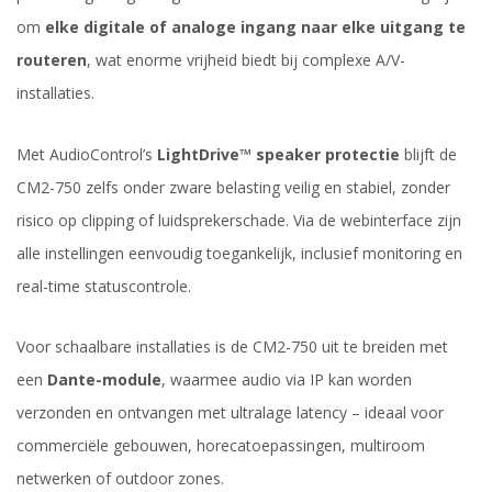
om
elke digitale of analoge ingang naar elke uitgang te
routeren
, wat enorme vrijheid biedt bij complexe A/V-
installaties.
Met AudioControl’s
LightDrive™ speaker protectie
blijft de
CM2-750 zelfs onder zware belasting veilig en stabiel, zonder
risico op clipping of luidsprekerschade. Via de webinterface zijn
alle instellingen eenvoudig toegankelijk, inclusief monitoring en
real-time statuscontrole.
Voor schaalbare installaties is de CM2-750 uit te breiden met
een
Dante-module
, waarmee audio via IP kan worden
verzonden en ontvangen met ultralage latency – ideaal voor
commerciële gebouwen, horecatoepassingen, multiroom
netwerken of outdoor zones.