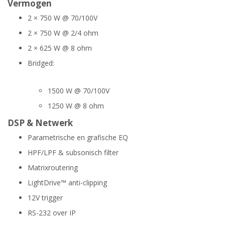
Vermogen
2 × 750 W @ 70/100V
2 × 750 W @ 2/4 ohm
2 × 625 W @ 8 ohm
Bridged:
1500 W @ 70/100V
1250 W @ 8 ohm
DSP & Netwerk
Parametrische en grafische EQ
HPF/LPF & subsonisch filter
Matrixroutering
LightDrive™ anti-clipping
12V trigger
RS-232 over IP