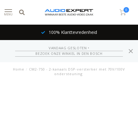
0
MENU
100% Klanttevredenheid
VANDAAG GESLOTEN •
BEZOEK ONZE WINKEL IN DEN BOSCH
Home
/
CM2-750 - 2-kanaals DSP-versterker met 70V/100V
ondersteuning