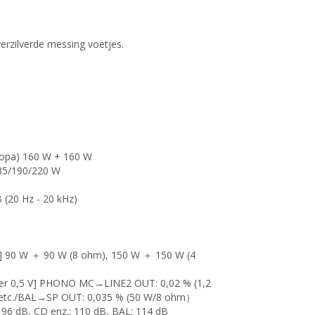
verzilverde messing voetjes.
ropa) 160 W + 160 W
35/190/220 W
B (20 Hz - 20 kHz)
] 90 W ＋ 90 W (8 ohm), 150 W ＋ 150 W (4
voer 0,5 V] PHONO MC→LINE2 OUT: 0,02 % (1,2
 etc./BAL→SP OUT: 0,035 % (50 W/8 ohm）
6 dB, CD enz.: 110 dB, BAL: 114 dB