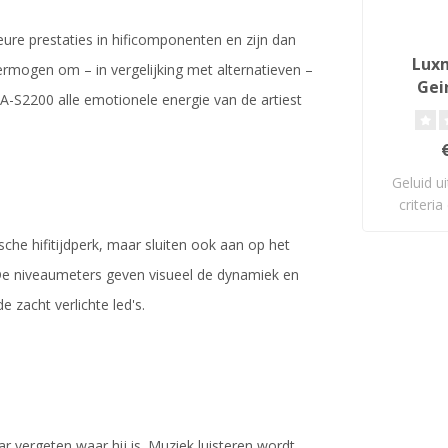
re prestaties in hificomponenten en zijn dan
Luxm
rmogen om – in vergelijking met alternatieven –
Gei
A-S2200 alle emotionele energie van de artiest
V
Geluid u
criteri
che hifitijdperk, maar sluiten ook aan op het
. De niveaumeters geven visueel de dynamiek en
 zacht verlichte led's.
aar vergeten waar hij is. Muziek luisteren wordt