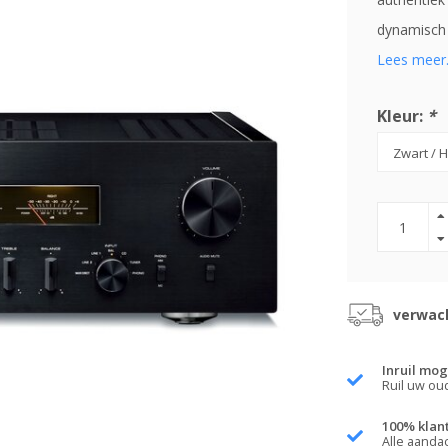
dynamisch
Lees meer.
Kleur:
*
verwach
Inruil mog
Ruil uw ou
100% klan
Alle aanda