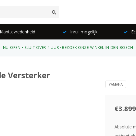
lanttevredenheid
Inruil mogelijk
Ec
NU OPEN • SLUIT OVER 4 UUR •
BEZOEK ONZE WINKEL IN DEN BOSCH
e Versterker
YAMAHA
€3.899
Absolute m
authentiek 