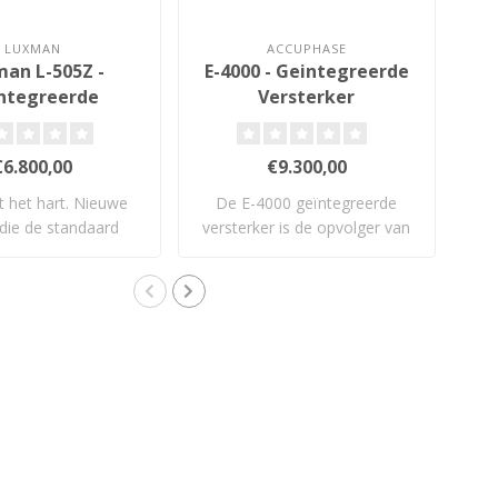
LUXMAN
ACCUPHASE
an L-505Z -
E-4000 - Geintegreerde
ntegreerde
Versterker
ersterker
€6.800,00
€9.300,00
it het hart. Nieuwe
De E-4000 geïntegreerde
De
a die de standaard
versterker is de opvolger van
opnieu..
Accuph..