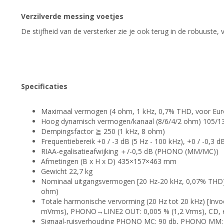
Verzilverde messing voetjes
De stijfheid van de versterker zie je ook terug in de robuuste, 
Specificaties
Maximaal vermogen (4 ohm, 1 kHz, 0,7% THD, voor Eu
Hoog dynamisch vermogen/kanaal (8/6/4/2 ohm) 105/1
Dempingsfactor ≧ 250 (1 kHz, 8 ohm)
Frequentiebereik +0 / -3 dB (5 Hz - 100 kHz), +0 / -0,3 d
RIAA-egalisatieafwijking ＋/-0,5 dB (PHONO (MM/MC))
Afmetingen (B x H x D) 435×157×463 mm
Gewicht 22,7 kg
Nominaal uitgangsvermogen [20 Hz-20 kHz, 0,07% THD
ohm)
Totale harmonische vervorming (20 Hz tot 20 kHz) [In
mVrms), PHONO→LINE2 OUT: 0,005 % (1,2 Vrms), CD,
Signaal-ruisverhouding PHONO MC: 90 db, PHONO MM: 9