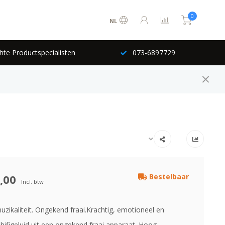
0
NL
hte Productspecialisten
073-6897729
,00
Bestelbaar
Incl. btw
uzikaliteit. Ongekend fraai.Krachtig, emotioneel en
hifigeluid uit een ongekend fraai apparaat. Hoog