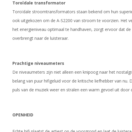
Toroïdale transformator
Toroïdale stroomtransformators staan bekend om hun superieu
ook uitgekozen om de A-S2200 van stroom te voorzien. Het ve
het energieniveau optimaal te handhaven, zorgt ervoor dat de 
overbrengt naar de luisteraar.
Prachtige niveaumeters
De niveaumeters zijn niet alleen een knipoog naar het nostalgis
belang van puur hifigeluid voor de kritische liefhebber van nu
puls van de muziek weer en stralen een warm gevoel uit door de
OPENHEID
Echte hifi plaatst de artiest op de voorgrond en laat de luister