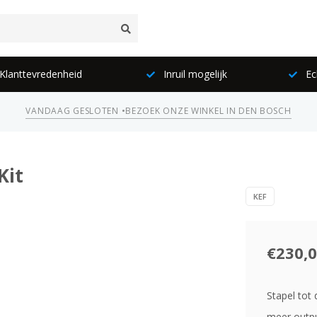
lanttevredenheid
Inruil mogelijk
Ec
VANDAAG GESLOTEN •
BEZOEK ONZE WINKEL IN DEN BOSCH
Kit
KEF
€230,
Stapel tot
meer outpu