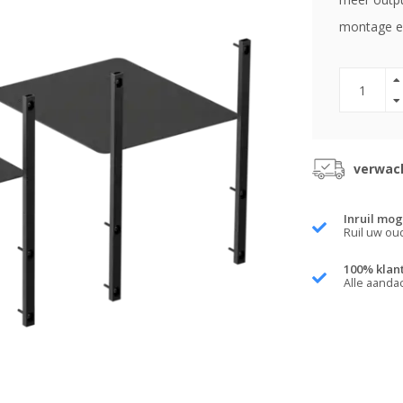
montage en
verwach
Inruil mog
Ruil uw ou
100% klan
Alle aanda