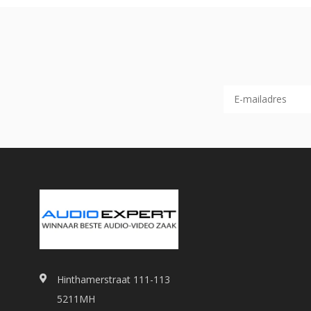
Hinthamerstraat 111-113
5211MH