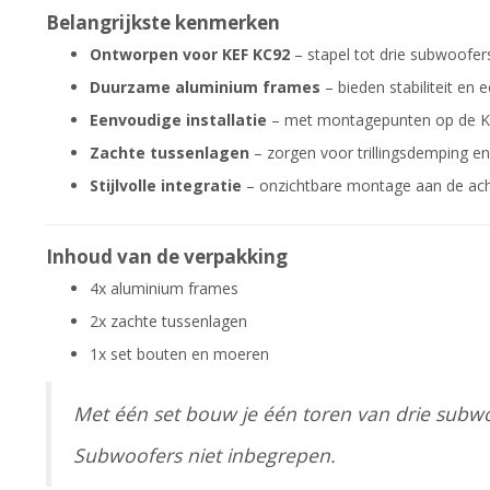
Belangrijkste kenmerken
Ontworpen voor KEF KC92
– stapel tot drie subwoofer
Duurzame aluminium frames
– bieden stabiliteit en ee
Eenvoudige installatie
– met montagepunten op de KC
Zachte tussenlagen
– zorgen voor trillingsdemping 
Stijlvolle integratie
– onzichtbare montage aan de achte
Inhoud van de verpakking
4x aluminium frames
2x zachte tussenlagen
1x set bouten en moeren
Met één set bouw je één toren van drie subwo
Subwoofers niet inbegrepen.