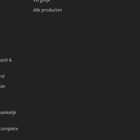
Alle producten
ound &
and
van
ankelijk
 complete