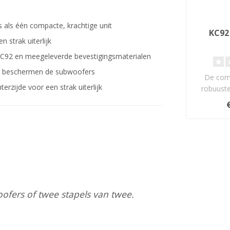
s als één compacte, krachtige unit
KC92
n strak uiterlijk
92 en meegeleverde bevestigingsmaterialen
en beschermen de subwoofers
De com
rzijde voor een strak uiterlijk
robuust
heeft twe
ofers of twee stapels van twee.