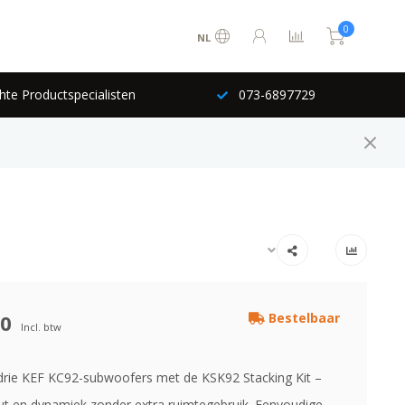
0
NL
hte Productspecialisten
073-6897729
00
Bestelbaar
Incl. btw
 drie KEF KC92-subwoofers met de KSK92 Stacking Kit –
t en dynamiek zonder extra ruimtegebruik. Eenvoudige