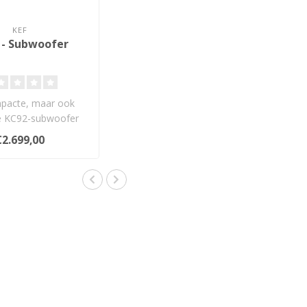
KEF
 - Subwoofer
pacte, maar ook
e KC92-subwoofer
e force-cancelling
€2.699,00
driver..