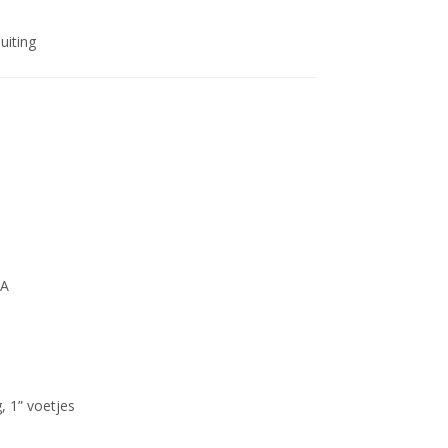
uiting
CA
, 1” voetjes