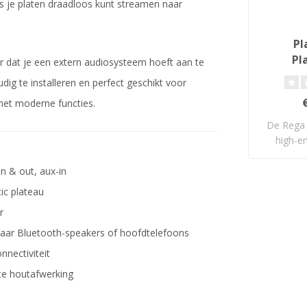
s je platen draadloos kunt streamen naar
Pl
Pl
r dat je een extern audiosysteem hoeft aan te
dig te installeren en perfect geschikt voor
met moderne functies.
De Rega 
high-en
in & out, aux-in
ic plateau
r
 naar Bluetooth-speakers of hoofdtelefoons
nnectiviteit
te houtafwerking