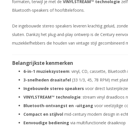
formaten, terwijl je met de
VINYLSTREAM™ technologie
zelf
Bluetooth-speakers of hoofdtelefoons.
De ingebouwde stereo speakers leveren krachtig geluid, zonde
sluiten. Dankzij het plug-and-play ontwerp is de Century eenvou
muziekliefhebbers die houden van vintage stijl gecombineerd 
Belangrijkste kenmerken
6-in-1 muzieksysteem
: vinyl, CD, cassette, Bluetooth 
3-snelheden draaitafel
(33 1/3, 45, 78 RPM) met plast
Ingebouwde stereo speakers
voor direct luisterplezie
VINYLSTREAM™ technologie
: stream vinyl draadloos
Bluetooth-ontvangst en -uitgang
voor veelzijdige co
Compact en stijlvol
mid-century modern design in ech
Eenvoudige bediening
via multifunctionele draaiknop