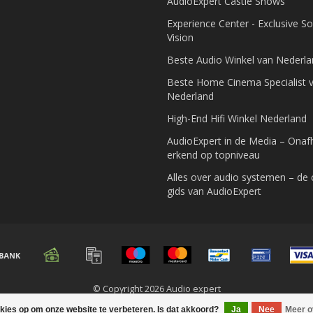
AudioExpert Castle Shows
Experience Center - Exclusive S
Vision
Beste Audio Winkel van Nederl
Beste Home Cinema Specialist 
Nederland
High-End Hifi Winkel Nederland
AudioExpert in de Media – Onafh
erkend op topniveau
Alles over audio systemen – de
gids van AudioExpert
© Copyright 2026 Audio expert
okies op om onze website te verbeteren. Is dat akkoord?
Ja
Nee
Meer o