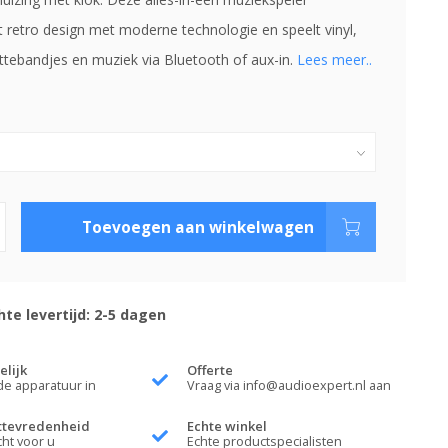
 retro design met moderne technologie en speelt vinyl,
ettebandjes en muziek via Bluetooth of aux-in.
Lees meer..
Toevoegen aan winkelwagen
te levertijd: 2-5 dagen
elijk
Offerte
de apparatuur in
Vraag via
info@audioexpert.nl
aan
ttevredenheid
Echte winkel
cht voor u
Echte productspecialisten