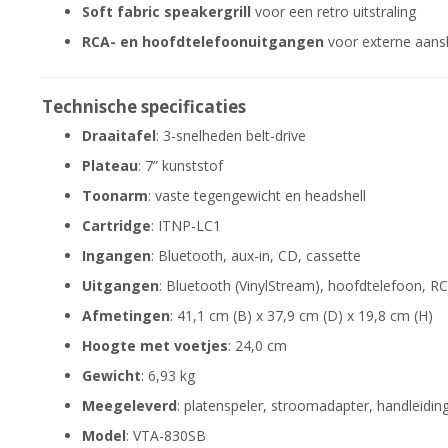
Soft fabric speakergrill
voor een retro uitstraling
RCA- en hoofdtelefoonuitgangen
voor externe aansl
Technische specificaties
Draaitafel
: 3-snelheden belt-drive
Plateau
: 7” kunststof
Toonarm
: vaste tegengewicht en headshell
Cartridge
: ITNP-LC1
Ingangen
: Bluetooth, aux-in, CD, cassette
Uitgangen
: Bluetooth (VinylStream), hoofdtelefoon, R
Afmetingen
: 41,1 cm (B) x 37,9 cm (D) x 19,8 cm (H)
Hoogte met voetjes
: 24,0 cm
Gewicht
: 6,93 kg
Meegeleverd
: platenspeler, stroomadapter, handleiding
Model
: VTA-830SB