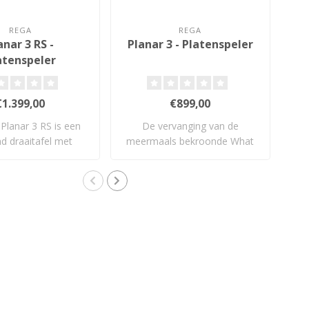
REGA
REGA
anar 3 RS -
Planar 3 - Platenspeler
atenspeler
€1.399,00
€899,00
Planar 3 RS is een
De vervanging van de
De
d draaitafel met
meermaals bekroonde What
stij
geborstel..
Hi-Fi? Product..