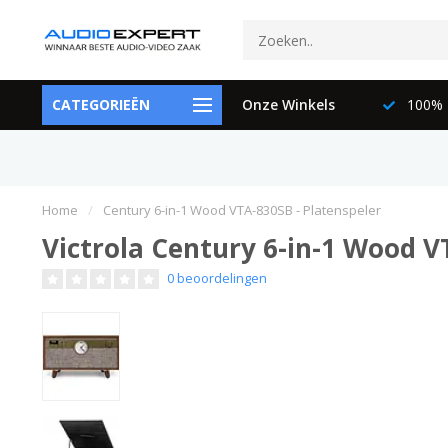
ctspecialisten
CATEGORIEËN
073-6897729
Onze Winkels
100% K
Home
/
Century 6-in-1 Wood VTA-830SB - Platenspeler
Victrola Century 6-in-1 Wood V
0 beoordelingen