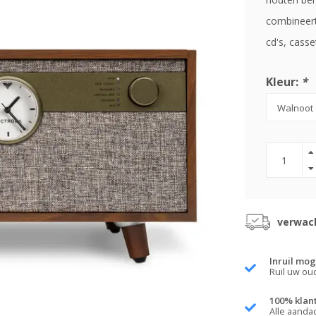
combineert
cd's, cass
Kleur:
*
verwach
Inruil mog
Ruil uw ou
100% klan
Alle aanda