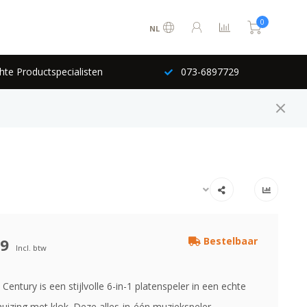
0
NL
hte Productspecialisten
073-6897729
99
Bestelbaar
Incl. btw
 Century is een stijlvolle 6-in-1 platenspeler in een echte
uizing met klok. Deze alles-in-één muziekspeler