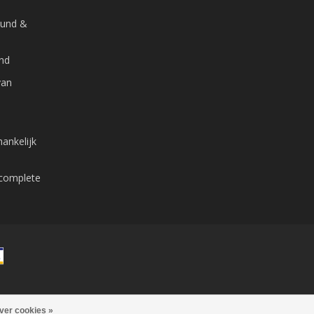
ound &
and
van
ankelijk
 complete
ver cookies »