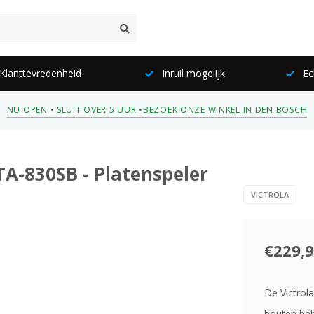
lanttevredenheid
Inruil mogelijk
Ec
NU OPEN • SLUIT OVER 5 UUR •
BEZOEK ONZE WINKEL IN DEN BOSCH
TA-830SB - Platenspeler
VICTROLA
€229,
De Victrola
houten beh