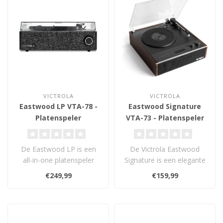
VICTROLA
VICTROLA
Eastwood LP VTA-78 -
Eastwood Signature
Platenspeler
VTA-73 - Platenspeler
De Eastwood LP is een
De Victrola Eastwood
all-in-one platenspeler
Signature is een elegante
met Bluetooth,
all-in-one platenspeler
€249,99
€159,99
ingebouwde speakers..
met ingeb..