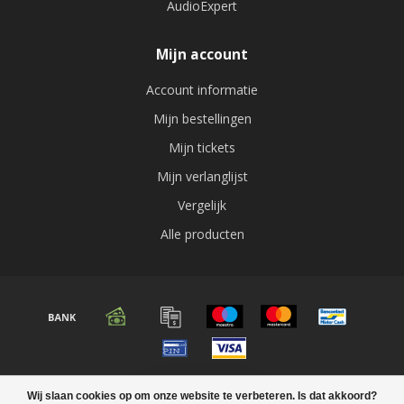
AudioExpert
Mijn account
Account informatie
Mijn bestellingen
Mijn tickets
Mijn verlanglijst
Vergelijk
Alle producten
© Copyright 2026 Audio expert
Wij slaan cookies op om onze website te verbeteren. Is dat akkoord?
FILTERS