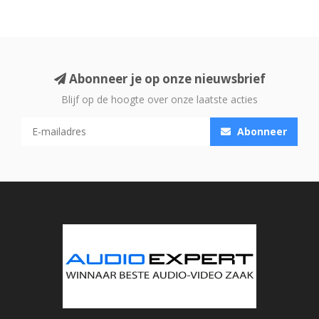
Abonneer je op onze nieuwsbrief
Blijf op de hoogte over onze laatste acties
Abonneer