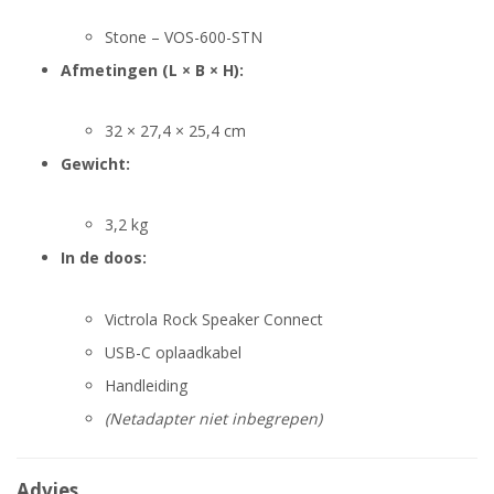
Stone – VOS-600-STN
Afmetingen (L × B × H):
32 × 27,4 × 25,4 cm
Gewicht:
3,2 kg
In de doos:
Victrola Rock Speaker Connect
USB-C oplaadkabel
Handleiding
(Netadapter niet inbegrepen)
Advies