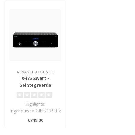
ADVANCE ACOUSTIC
X-i75 Zwart -
Geintegreerde
Versterker
Highlights:
Ingebouwde 24bit/196kHz
D/A-converter
€749,00
Asynchrone XMOS USB-B
ingang..