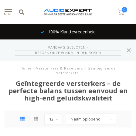
0
MENU
100% Klanttevredenheid
VANDAAG GESLOTEN •
BEZOEK ONZE WINKEL IN DEN BOSCH
Home
/
Versterkers & Receivers
/
Geintegreerde
Versterkers
Geïntegreerde versterkers – de
perfecte balans tussen eenvoud en
high-end geluidskwaliteit