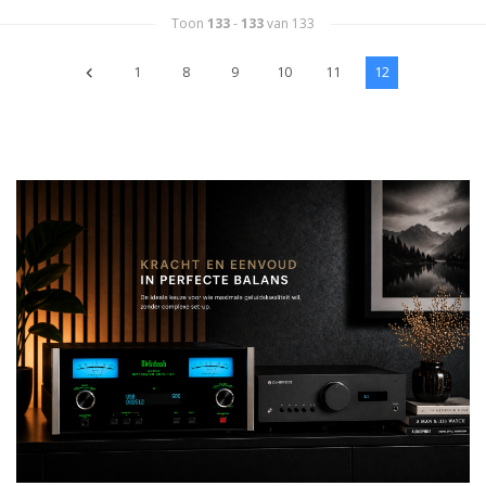
Toon
133
-
133
van 133
1
8
9
10
11
12