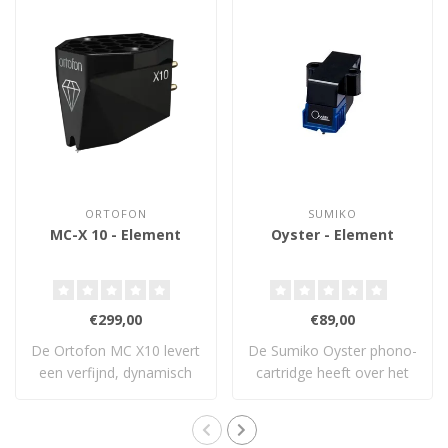
ORTOFON
SUMIKO
MC-X 10 - Element
Oyster - Element
€299,00
€89,00
De Ortofon MC X10 levert
De Sumiko Oyster phono-
een verfijnd, dynamisch
cartridge heeft over het
en uitgebal..
algemeen een..