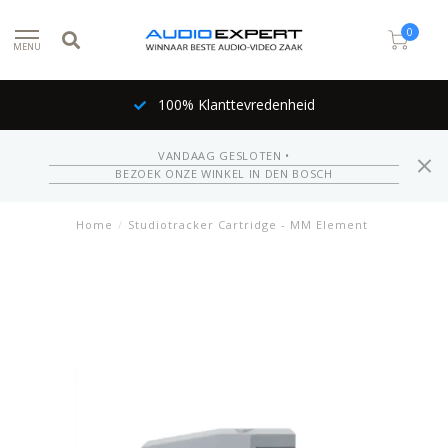
0
MENU
100% Klanttevredenheid
VANDAAG GESLOTEN •
BEZOEK ONZE WINKEL IN DEN BOSCH
Home
/
Studiotracker Cartridge - MM Element