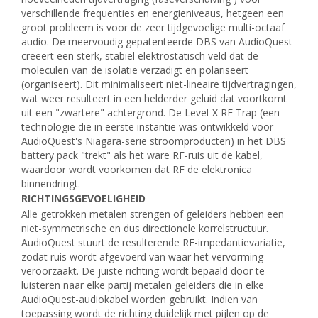
verschillende frequenties en energieniveaus, hetgeen een
groot probleem is voor de zeer tijdgevoelige multi-octaaf
audio. De meervoudig gepatenteerde DBS van AudioQuest
creëert een sterk, stabiel elektrostatisch veld dat de
moleculen van de isolatie verzadigt en polariseert
(organiseert). Dit minimaliseert niet-lineaire tijdvertragingen,
wat weer resulteert in een helderder geluid dat voortkomt
uit een "zwartere" achtergrond. De Level-X RF Trap (een
technologie die in eerste instantie was ontwikkeld voor
AudioQuest's Niagara-serie stroomproducten) in het DBS
battery pack "trekt" als het ware RF-ruis uit de kabel,
waardoor wordt voorkomen dat RF de elektronica
binnendringt.
RICHTINGSGEVOELIGHEID
Alle getrokken metalen strengen of geleiders hebben een
niet-symmetrische en dus directionele korrelstructuur.
AudioQuest stuurt de resulterende RF-impedantievariatie,
zodat ruis wordt afgevoerd van waar het vervorming
veroorzaakt. De juiste richting wordt bepaald door te
luisteren naar elke partij metalen geleiders die in elke
AudioQuest-audiokabel worden gebruikt. Indien van
toepassing wordt de richting duidelijk met pijlen op de