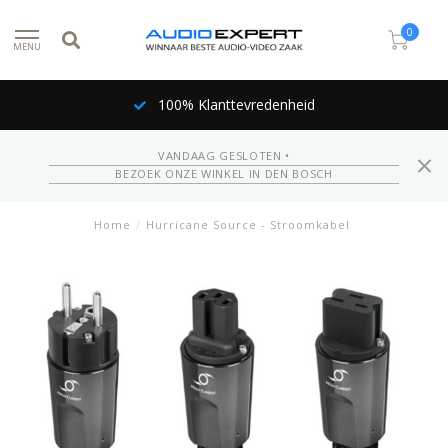
0
MENU
100% Klanttevredenheid
VANDAAG GESLOTEN •
BEZOEK ONZE WINKEL IN DEN BOSCH
Home
/
Hurricane Source - Stroomkabel