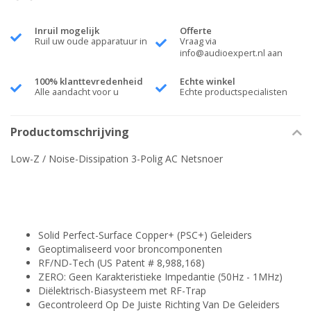
Inruil mogelijk
Offerte
Ruil uw oude apparatuur in
Vraag via
info@audioexpert.nl
aan
100% klanttevredenheid
Echte winkel
Alle aandacht voor u
Echte productspecialisten
Productomschrijving
Low-Z / Noise-Dissipation 3-Polig AC Netsnoer
Solid Perfect-Surface Copper+ (PSC+) Geleiders
Geoptimaliseerd voor broncomponenten
RF/ND-Tech (US Patent # 8,988,168)
ZERO: Geen Karakteristieke Impedantie (50Hz - 1MHz)
Diëlektrisch-Biasysteem met RF-Trap
Gecontroleerd Op De Juiste Richting Van De Geleiders