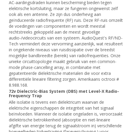
AC-aardingsdraden kunnen bescherming bieden tegen
elektrische kortsluiting, maar ze fungeren ongewenst zelf
ook als een antenne. Ze zijn dus onderhevig aan
geïnduceerde radiofrequente (RF) ruis. Deze RF-ruis omzeilt
de voedingen van componenten en wordt meestal
rechtstreeks gekoppeld aan de meest gevoelige
audio-/videocircuits van een systeem. AudioQuest's RF/ND-
Tech vermindert deze vervorming aanzienlijk, wat resulteert
in ongekende niveaus van ruisdissipatie over de breedst
mogelijke bandbreedte (bereik) van radiofrequenties. Onze
unieke circuittopologie maakt gebruik van een common-
mode phase-cancelling array, in combinatie met
gepatenteerde diëlektrische materialen die voor extra
differentiële lineaire filtering zorgen. Amerikaans octrooi #
8.988.168.
72v Dielectric-Bias System (DBS) met Level-X Radio-
Frequency Trap
Alle isolatie is tevens een diëlektricum waarvan de
elektrische eigenschappen de integriteit van het signaal
beïnvloeden. Wanneer de isolatie ongeladen is, veroorzaakt
diëlektrische betrokkenheid (absorptie en niet-lineaire
afgifte van energie terug de signaalstroom in) verschillende
hoeveelheden tijdvertraging (faseverschuiving ) voor