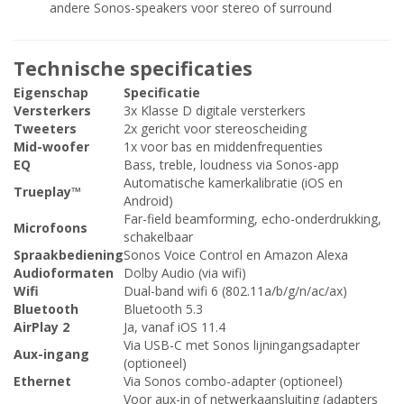
andere Sonos-speakers voor stereo of surround
Technische specificaties
Eigenschap
Specificatie
Versterkers
3x Klasse D digitale versterkers
Tweeters
2x gericht voor stereoscheiding
Mid-woofer
1x voor bas en middenfrequenties
EQ
Bass, treble, loudness via Sonos-app
Automatische kamerkalibratie (iOS en
Trueplay™
Android)
Far-field beamforming, echo-onderdrukking,
Microfoons
schakelbaar
Spraakbediening
Sonos Voice Control en Amazon Alexa
Audioformaten
Dolby Audio (via wifi)
Wifi
Dual-band wifi 6 (802.11a/b/g/n/ac/ax)
Bluetooth
Bluetooth 5.3
AirPlay 2
Ja, vanaf iOS 11.4
Via USB-C met Sonos lijningangsadapter
Aux-ingang
(optioneel)
Ethernet
Via Sonos combo-adapter (optioneel)
Voor aux-in of netwerkaansluiting (adapters