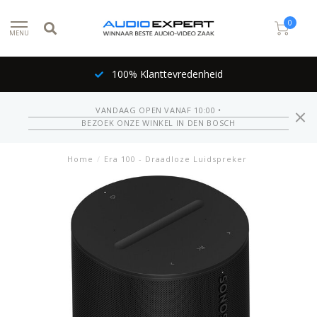
0
MENU
100% Klanttevredenheid
VANDAAG OPEN VANAF 10:00 •
BEZOEK ONZE WINKEL IN DEN BOSCH
Home
/
Era 100 - Draadloze Luidspreker