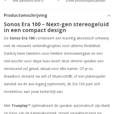
Alle aandacht voor u
Echte productspecialisten
Productomschrijving
Sonos Era 100 – Next-gen stereogeluid
in een compact design
De
Sonos Era 100
combineert een krachtig akoestisch ontwerp
met de nieuwste verbindingsopties voor ultieme flexibiliteit.
Dankzij twee tweeters voor heldere stereoweergave en een
mid-woofer voor diepe bass levert deze slimme speaker een
verrassend vol geluid, ideaal voor elke kamer. Of je nu
draadloos streamt via wifi of Bluetooth®, of een platenspeler
aansluit via de aux-ingang (optioneel), de Era 100 past zich
moeiteloos aan jouw luisterstijl aan.
Met
Trueplay™
optimaliseert de speaker automatisch zijn klank
op basis van de kamerakoestiek, terwijl spraakbesturing via