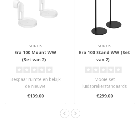
SONOS
SONOS
Era 100 Mount WW
Era 100 Stand WW (Set
(Set van 2) -
van 2) -
Muurbeugels
Luidsprekerstands
Bespaar ruimte en bekijk
Mooie set
de nieuwe
luidsprekerstandaards
montagemogelijkheden
voor de Sonos Era 100.
€139,00
€299,00
voor de Era 100 luidspre..