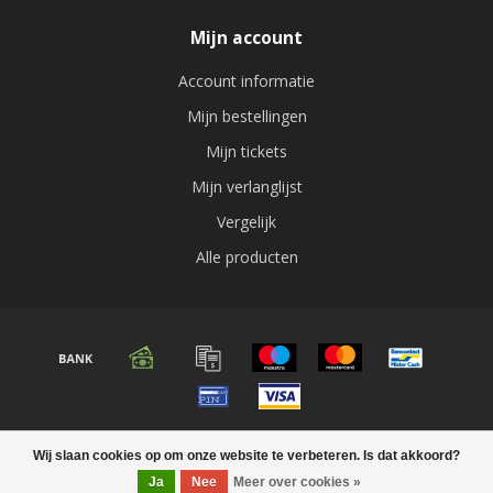
Mijn account
Account informatie
Mijn bestellingen
Mijn tickets
Mijn verlanglijst
Vergelijk
Alle producten
© Copyright 2026 Audio expert
Wij slaan cookies op om onze website te verbeteren. Is dat akkoord?
Ja
Nee
Meer over cookies »