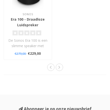
SONOS
Era 100 - Draadloze
Luidspreker
De Sonos Era 100 is een
slimme speaker met
next-gen stereogeluid,
€229,00
€279,00
diepe bass, wi..
Abonneer je op onze nieuwsbrief