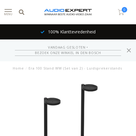
0
MENU
100% Klanttevredenheid
VANDAAG GESLOTEN •
BEZOEK ONZE WINKEL IN DEN BOSCH
Home
/
Era 100 Stand WW (Set van 2) - Luidsprekerstands