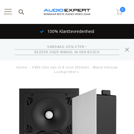
0
MENU
100% Klanttevredenheid
VANDAAG GESLOTEN •
BEZOEK ONZE WINKEL IN DEN BOSCH
Home
/
VX86 (Set van 2) 8 inch (93mm) - Wand Inbouw
Luidsprekers