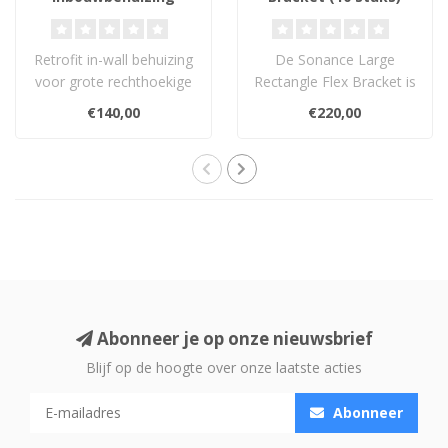
Retrofit in-wall behuizing
De Sonance Large
voor grote rechthoekige
Rectangle Flex Bracket is
Sonance VX speakers.
een duurzame ABS-
€140,00
€220,00
Optimali..
montagebeugel voor g..
Abonneer je op onze nieuwsbrief
Blijf op de hoogte over onze laatste acties
Abonneer