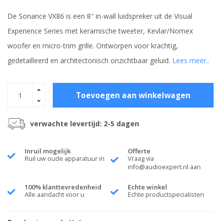
De Sonance VX86 is een 8" in-wall luidspreker uit de Visual
Experience Series met keramische tweeter, Kevlar/Nomex
woofer en micro-trim grille. Ontworpen voor krachtig,
gedetailleerd en architectonisch onzichtbaar geluid.
Lees meer..
Toevoegen aan winkelwagen
verwachte levertijd: 2-5 dagen
Inruil mogelijk
Offerte
Ruil uw oude apparatuur in
Vraag via
info@audioexpert.nl
aan
100% klanttevredenheid
Echte winkel
Alle aandacht voor u
Echte productspecialisten