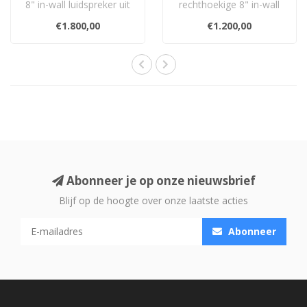
8" in-wall luidspreker uit
rechthoekige 8" in-wall
de Visual Experience
luidspreker uit de Visual
€1.800,00
€1.200,00
Series me..
Experie..
Abonneer je op onze nieuwsbrief
Blijf op de hoogte over onze laatste acties
Abonneer