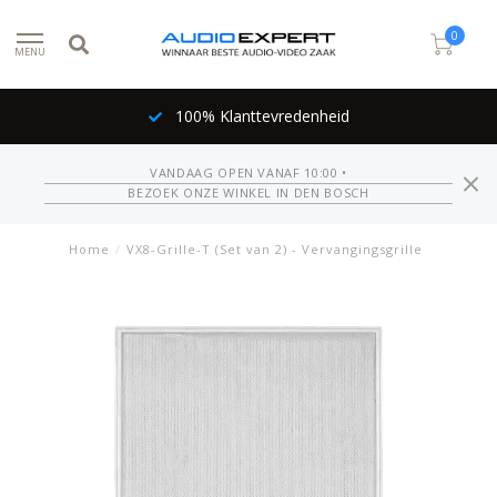
0
MENU
100% Klanttevredenheid
VANDAAG OPEN VANAF 10:00 •
BEZOEK ONZE WINKEL IN DEN BOSCH
Home
/
VX8-Grille-T (Set van 2) - Vervangingsgrille