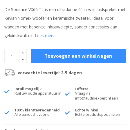
De Sonance VX66 TL is een ultradunne 6" in-wall luidspreker met
Kevlar/Nomex woofer en keramische tweeter. Ideaal voor
wanden met beperkte inbouwdiepte, zonder concessies aan
geluidskwaliteit.
Lees meer..
Toevoegen aan winkelwagen
verwachte levertijd: 2-5 dagen
Inruil mogelijk
Offerte
Ruil uw oude apparatuur in
Vraag via
info@audioexpert.nl
aan
100% klanttevredenheid
Echte winkel
Alle aandacht voor u
Echte productspecialisten