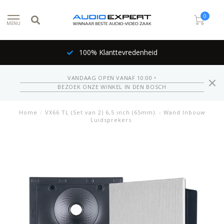
0
MENU
100% Klanttevredenheid
VANDAAG OPEN VANAF 10:00 •
BEZOEK ONZE WINKEL IN DEN BOSCH
Home
/
VX66 TL (Set van 2) 6,5 inch (65mm). - Wand Inbouw
Luidsprekers