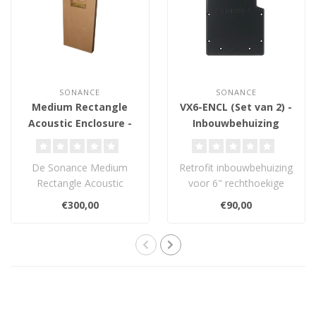
SONANCE
SONANCE
Medium Rectangle
VX6-ENCL (Set van 2) -
Acoustic Enclosure -
Inbouwbehuizing
Backbox
De Sonance Medium
Retrofit inbouwbehuizing
Rectangle Acoustic
voor 6" rechthoekige
Enclosure is een volledig
Sonance Visual
€300,00
€90,00
verstevigde 1/2" ..
Experience luidspre..