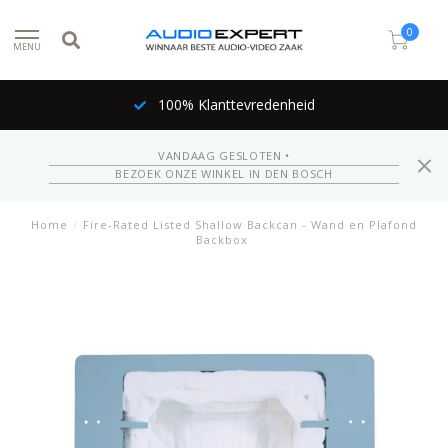
0
MENU
100% Klanttevredenheid
VANDAAG GESLOTEN •
BEZOEK ONZE WINKEL IN DEN BOSCH
Home
/
Fire-Rated Listed Shallow Backcan - Wand en Plafond
Backbox