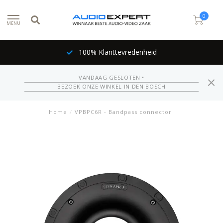
0
MENU
100% Klanttevredenheid
VANDAAG GESLOTEN •
BEZOEK ONZE WINKEL IN DEN BOSCH
Home
/
VPBPC6R - Bandpass connector