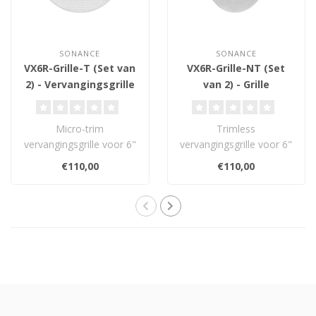
SONANCE
SONANCE
VX6R-Grille-T (Set van
VX6R-Grille-NT (Set
2) - Vervangingsgrille
van 2) - Grille
Micro-trim
Trimless
vervangingsgrille voor 6"
vervangingsgrille voor 6"
ronde Visual Experience
ronde Visual Experience
€110,00
€110,00
en Visual Performan..
en Visual Performance..