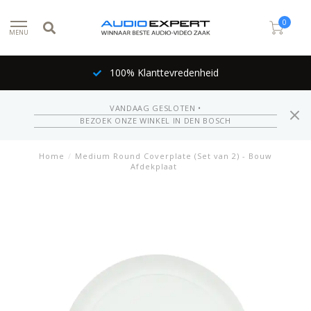
0
MENU
100% Klanttevredenheid
VANDAAG GESLOTEN •
BEZOEK ONZE WINKEL IN DEN BOSCH
Home
/
Medium Round Coverplate (Set van 2) - Bouw
Afdekplaat