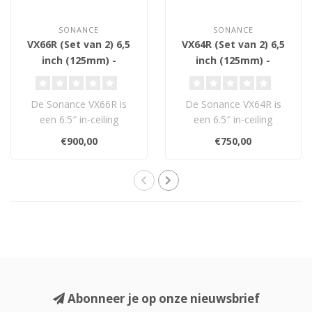
SONANCE
SONANCE
VX66R (Set van 2) 6,5
VX64R (Set van 2) 6,5
inch (125mm) -
inch (125mm) -
Plafond Inbouw
Plafond Inbouw
Luidsprekers
Luidsprekers
De Sonance VX66R is
De Sonance VX64R is
een 6.5″ in-ceiling
een 6.5″ in-ceiling
luidspreker met
luidspreker met
€900,00
€750,00
keramische tweeter en ..
keramische tweeter en ..
Abonneer je op onze nieuwsbrief