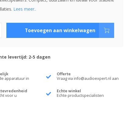
llaties.
Lees meer..
Toevoegen aan winkelwagen
te levertijd: 2-5 dagen
elijk
Offerte
de apparatuur in
Vraag via
info@audioexpert.nl
aan
ttevredenheid
Echte winkel
cht voor u
Echte productspecialisten