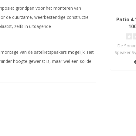
omposiet grondpen voor het monteren van
Door de duurzame, weerbestendige constructie
Patio 4
100
aatst, zelfs in uitdagende
Lui
De Sonanc
 montage van de satellietspeakers mogelijk. Het
Speaker 
2-100 lev
minder hoogte gewenst is, maar wel een solide