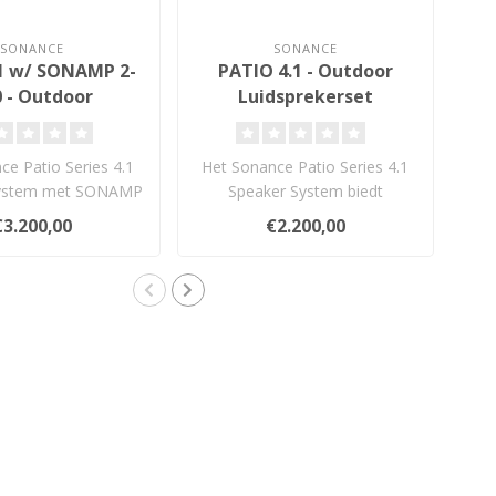
SONANCE
SONANCE
.1 w/ SONAMP 2-
PATIO 4.1 - Outdoor
 - Outdoor
Luidsprekerset
Ou
dsprekerset
e Patio Series 4.1
Het Sonance Patio Series 4.1
He
System met SONAMP
Speaker System biedt
SGS
ert gelijkmatige,..
indrukwekkend buiten-geluid
pr
€3.200,00
€2.200,00
me..