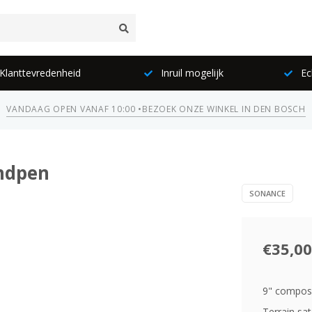
lanttevredenheid
Inruil mogelijk
Ec
VANDAAG OPEN VANAF 10:00 •
BEZOEK ONZE WINKEL IN DEN BOSCH
ondpen
SONANCE
€35,00
9" composi
Terrain sa