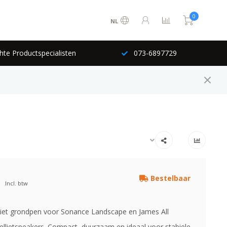
0
NL
hte Productspecialisten
073-6897729
Bestelbaar
Incl. btw
et grondpen voor Sonance Landscape en James All
tellietspeakers. Compact, duurzaam en ideaal voor stabiele