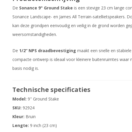
De
Sonance 9" Ground Stake
is een stevige 23 cm lange c
Sonance Landscape- en James All Terrain-satellietspeakers. 
kan deze grondpen eenvoudig en veilig in de grond worden gepl
weersomstandigheden.
De
1/2” NPS draadbevestiging
maakt een snelle en stabiele
compacte ontwerp is ideaal voor kleinere buitenruimtes waar 
basis nodig is.
Technische specificaties
Model:
9" Ground Stake
SKU:
92924
Kleur:
Bruin
Lengte:
9 inch (23 cm)