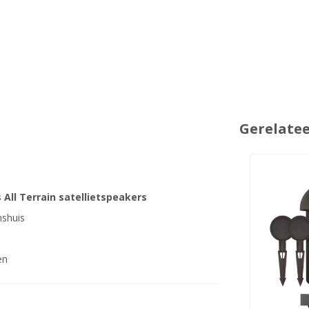
Gerelate
 All Terrain satellietspeakers
nshuis
en