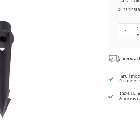
buiteninsta
verwach
Inruil mog
Ruil uw ou
100% klan
Alle aanda