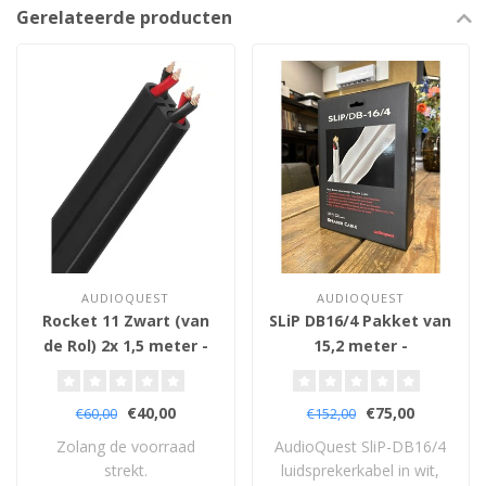
Gerelateerde producten
AUDIOQUEST
AUDIOQUEST
Rocket 11 Zwart (van
SLiP DB16/4 Pakket van
de Rol) 2x 1,5 meter -
15,2 meter -
Luidsprekerkabel
Luidsprekerkabel
€40,00
€75,00
€60,00
€152,00
Zolang de voorraad
AudioQuest SliP-DB16/4
strekt.
luidsprekerkabel in wit,