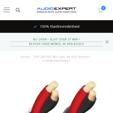
0
MENU
100% Klanttevredenheid
NU OPEN • SLUIT OVER 37 MIN •
BEZOEK ONZE WINKEL IN DEN BOSCH
Home
/
SliP-DB14/2 Wit (van de Rol) 6meter -
Luidsprekerkabel