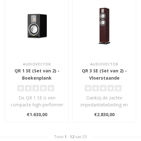
AUDIOVECTOR
AUDIOVECTOR
QR 1 SE (Set van 2) -
QR 3 SE (Set van 2) -
Boekenplank
Vloerstaande
Luidsprekers
Luidsprekers
De QR 1 SE is een
Dankzij de zachte
compacte high-performer
impedantiebelasting en
die ontzettend veel uit een
het hoge rendement van
€1.630,00
€2.830,00
klein pakk..
90dB is de QR 3 ..
Toon
1
-
12
van 33