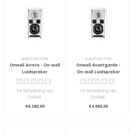
AUDIOVECTOR
AUDIOVECTOR
Onwall Arrete - On-wall
Onwall Avantgarde -
Luidspreker
On-wall Luidspreker
De benadering van
De benadering van
OnWall-
OnWall-
luidsprekerontwerpen van
luidsprekerontwerpen van
€6.380,00
€4.990,00
Audiovector is hetzelfde
Audiovector is hetzelfde
als a..
als a..