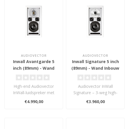
AUDIOVECTOR
AUDIOVECTOR
Inwall Avantgarde 5
Inwall Signature 5 inch
inch (89mm) - Wand
(89mm) - Wand Inbouw
Inbouw Luidspreker
Luidspreker
High-end Audiovector
Audiovector InWall
InWall-luidspreker met
Signature – 3-weg high-
Avantgarde AMT-tweeter
end inbouwluidspreker
€4.990,00
€3.960,00
en 5” long-..
met Evotech-tw..