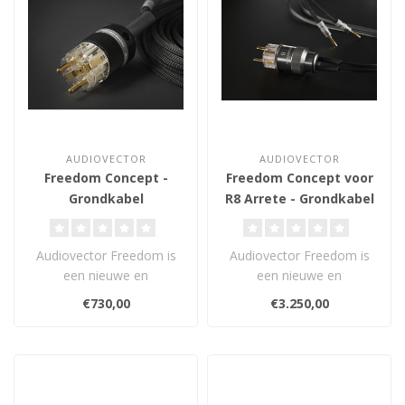
AUDIOVECTOR
AUDIOVECTOR
Freedom Concept -
Freedom Concept voor
Grondkabel
R8 Arrete - Grondkabel
Audiovector Freedom is
Audiovector Freedom is
een nieuwe en
een nieuwe en
revolutionaire
revolutionaire
€730,00
€3.250,00
aardingstechnologie die
aardingstechnologie die
de d..
de d..