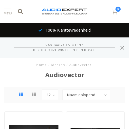
0
MENU
100% Klanttevredenheid
VANDAAG GESLOTEN •
BEZOEK ONZE WINKEL IN DEN BOSCH
Home
/
Merken
/
Audiovector
Audiovector