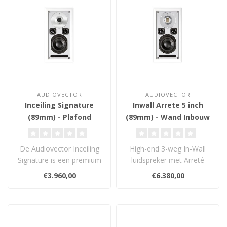
AUDIOVECTOR
AUDIOVECTOR
Inceiling Signature
Inwall Arrete 5 inch
(89mm) - Plafond
(89mm) - Wand Inbouw
Inbouw Luidspreker
Luidspreker
De Audiovector Inceiling
High-end 3-weg In-Wall
Signature is een premium
luidspreker met Arreté
plafondinbouwluidspreker
AMT-tweeter en 5” long-
€3.960,00
€6.380,00
die u..
throw dr..