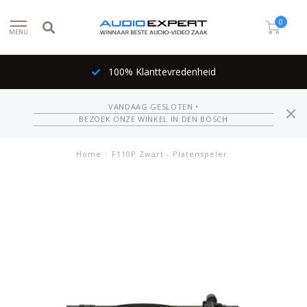
0
MENU
100% Klanttevredenheid
VANDAAG GESLOTEN •
BEZOEK ONZE WINKEL IN DEN BOSCH
Home
/
F110P Zwart - Platenspeler