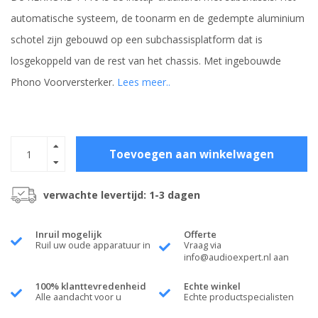
automatische systeem, de toonarm en de gedempte aluminium
schotel zijn gebouwd op een subchassisplatform dat is
losgekoppeld van de rest van het chassis. Met ingebouwde
Phono Voorversterker.
Lees meer..
Toevoegen aan winkelwagen
verwachte levertijd: 1-3 dagen
Inruil mogelijk
Offerte
Ruil uw oude apparatuur in
Vraag via
info@audioexpert.nl
aan
100% klanttevredenheid
Echte winkel
Alle aandacht voor u
Echte productspecialisten