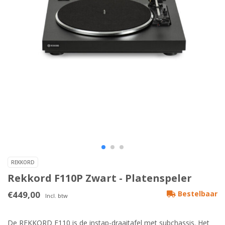
REKKORD
Rekkord F110P Zwart - Platenspeler
€449,00
Bestelbaar
Incl. btw
De REKKORD F110 is de instap-draaitafel met subchassis. Het