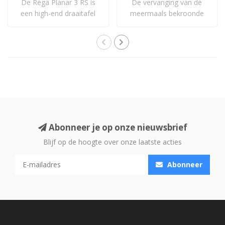
De Rega Planar 3 RS is
De vervanging van de
een high-end draaitafel
meermaals bekroonde
met geborstel..
What Hi-Fi? Product..
Abonneer je op onze nieuwsbrief
Blijf op de hoogte over onze laatste acties
Abonneer