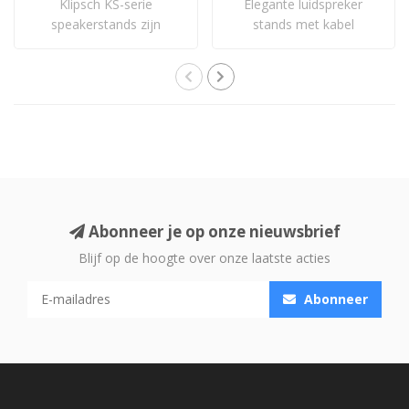
Klipsch KS-serie
Elegante luidspreker
speakerstands zijn
stands met kabel
perfect voor je boekenpl..
doorvoer. In niet glim..
Abonneer je op onze nieuwsbrief
Blijf op de hoogte over onze laatste acties
Abonneer