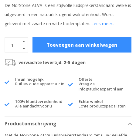
De NorStone ALVÄ is een stijlvolle luidsprekerstandaard welke is
uitgevoerd in een natuurlijk ogend walnotenhout. Wordt
geleverd met zwarte en witte bodemplaten.
Lees meer..
Toevoegen aan winkelwagen
verwachte levertijd: 2-5 dagen
Inruil mogelijk
Offerte
Ruil uw oude apparatuur in
Vraag via
info@audioexpert.nl
aan
100% klanttevredenheid
Echte winkel
Alle aandacht voor u
Echte productspecialisten
Productomschrijving
Met de NorStone ALVA luidsprekerstandaard zet u uw geliefde