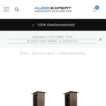
0
MENU
100% Klanttevredenheid
VANDAAG OPEN VANAF 10:00 •
BEZOEK ONZE WINKEL IN DEN BOSCH
Home
/
Alva (Set van 2) - Luidsprekerstands