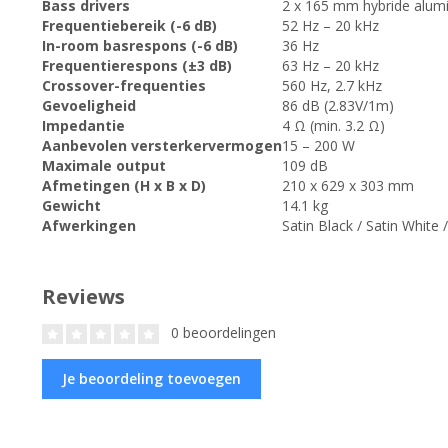
Bass drivers
2 x 165 mm hybride alum
Frequentiebereik (-6 dB)
52 Hz – 20 kHz
In-room basrespons (-6 dB)
36 Hz
Frequentierespons (±3 dB)
63 Hz – 20 kHz
Crossover-frequenties
560 Hz, 2.7 kHz
Gevoeligheid
86 dB (2.83V/1m)
Impedantie
4 Ω (min. 3.2 Ω)
Aanbevolen versterkervermogen
15 – 200 W
Maximale output
109 dB
Afmetingen (H x B x D)
210 x 629 x 303 mm
Gewicht
14.1 kg
Afwerkingen
Satin Black / Satin White 
Reviews
0 beoordelingen
Je beoordeling toevoegen