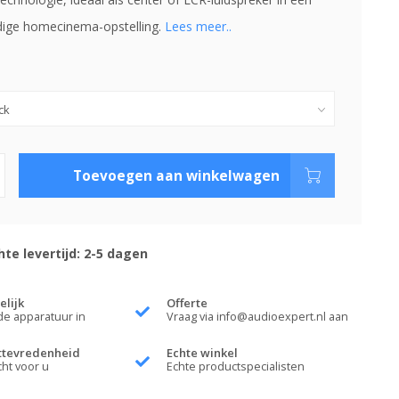
ige homecinema-opstelling.
Lees meer..
Toevoegen aan winkelwagen
te levertijd: 2-5 dagen
elijk
Offerte
de apparatuur in
Vraag via
info@audioexpert.nl
aan
ttevredenheid
Echte winkel
cht voor u
Echte productspecialisten