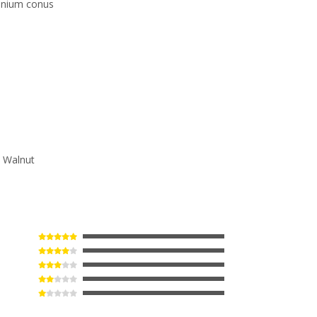
inium conus
/ Walnut