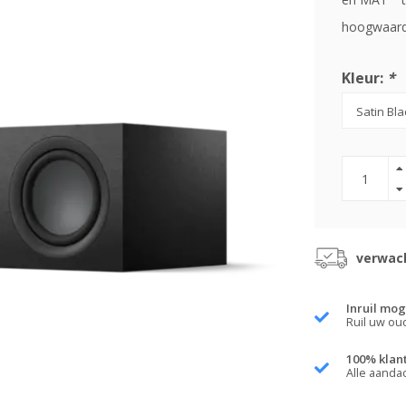
hoogwaard
Kleur:
*
verwach
Inruil mog
Ruil uw ou
100% klan
Alle aanda