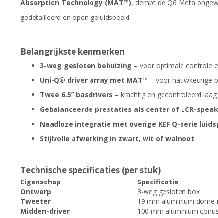
Absorption Technology (MAT™)
, dempt de Q6 Meta ongewen
gedetailleerd en open geluidsbeeld.
Belangrijkste kenmerken
3-weg gesloten behuizing
– voor optimale controle e
Uni-Q® driver array met MAT™
– voor nauwkeurige p
Twee 6.5” basdrivers
– krachtig en gecontroleerd laag
Gebalanceerde prestaties als center of LCR-speak
Naadloze integratie met overige KEF Q-serie luids
Stijlvolle afwerking in zwart, wit of walnoot
Technische specificaties (per stuk)
Eigenschap
Specificatie
Ontwerp
3-weg gesloten box
Tweeter
19 mm aluminium dome
Midden-driver
100 mm aluminium conu