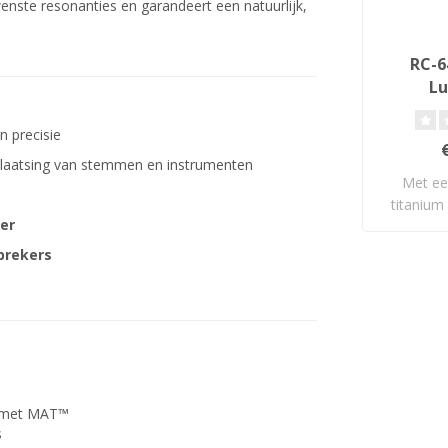
ste resonanties en garandeert een natuurlijk,
RC-64
Lu
n precisie
laatsing van stemmen en instrumenten
Met ee
titanium
er
90
prekers
 met MAT™
s