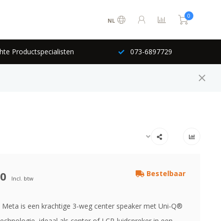
0
NL
hte Productspecialisten
073-6897729
00
Bestelbaar
Incl. btw
Meta is een krachtige 3-weg center speaker met Uni-Q®
chnologie, ideaal als center of LCR-luidspreker in een