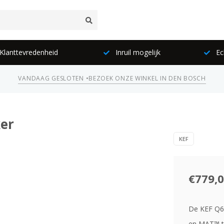
lanttevredenheid
Inruil mogelijk
Ec
VANDAAG GESLOTEN •
BEZOEK ONZE WINKEL IN DEN BOSCH
ker
KEF
€779,
De KEF Q6 
en MAT™ te