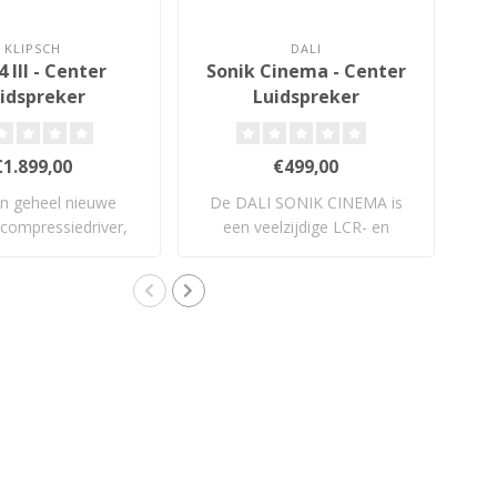
KLIPSCH
DALI
 III - Center
Sonik Cinema - Center
S
idspreker
Luidspreker
€1.899,00
€499,00
n geheel nieuwe
De DALI SONIK CINEMA is
De
 compressiedriver,
een veelzijdige LCR- en
x90 gegot..
surroundluid..