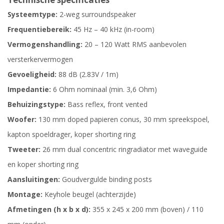
Systeemtype:
2-weg surroundspeaker
Frequentiebereik:
45 Hz – 40 kHz (in-room)
Vermogenshandling:
20 – 120 Watt RMS aanbevolen
versterkervermogen
Gevoeligheid:
88 dB (2.83V / 1m)
Impedantie:
6 Ohm nominaal (min. 3,6 Ohm)
Behuizingstype:
Bass reflex, front vented
Woofer:
130 mm doped papieren conus, 30 mm spreekspoel,
kapton spoeldrager, koper shorting ring
Tweeter:
26 mm dual concentric ringradiator met waveguide
en koper shorting ring
Aansluitingen:
Goudvergulde binding posts
Montage:
Keyhole beugel (achterzijde)
Afmetingen (h x b x d):
355 x 245 x 200 mm (boven) / 110