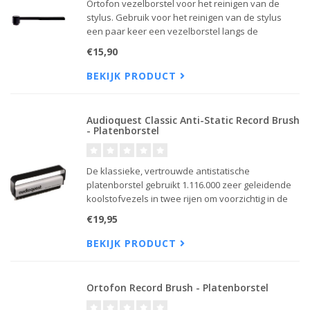
Ortofon vezelborstel voor het reinigen van de
stylus. Gebruik voor het reinigen van de stylus
een paar keer een vezelborstel langs de
cantilever in de richting van de stylus, telkens
€15,90
wanneer u een nieuwe plaat afspeelt of van kant
wisselt.
BEKIJK PRODUCT
Audioquest Classic Anti-Static Record Brush
- Platenborstel
De klassieke, vertrouwde antistatische
platenborstel gebruikt 1.116.000 zeer geleidende
koolstofvezels in twee rijen om voorzichtig in de
LP-groeven stof en vuil te verwijderen en
€19,95
vervelende statische elektriciteit te elimineren.
BEKIJK PRODUCT
Ortofon Record Brush - Platenborstel