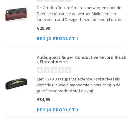
De Ortofon Record Brush is ontworpen door de
Deense industriële ontwerper Møller Jensen
Innovation and Design - hetzelfde bedrijf dat de
bekroonde vintage MC Jubilee-cartridge, de
€29,90
historische Kontrapunkt-serie, de 2M-serie en de
Concorde MkII ontwierp.
BEKIJK PRODUCT
Audioquest Super-Conductive Record Brush
- Platenborstel
Met 1.248.000 supergeleidende koolstofvezels
komt de nieuwe platenborstel voorzichtig in de
groef en verwijderd stof en vuil.
€34,95
BEKIJK PRODUCT