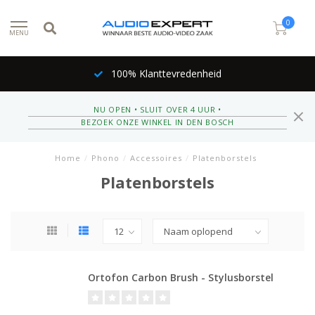
0
MENU
100% Klanttevredenheid
NU OPEN • SLUIT OVER 4 UUR •
BEZOEK ONZE WINKEL IN DEN BOSCH
Home
/
Phono
/
Accessoires
/
Platenborstels
Platenborstels
Ortofon Carbon Brush - Stylusborstel