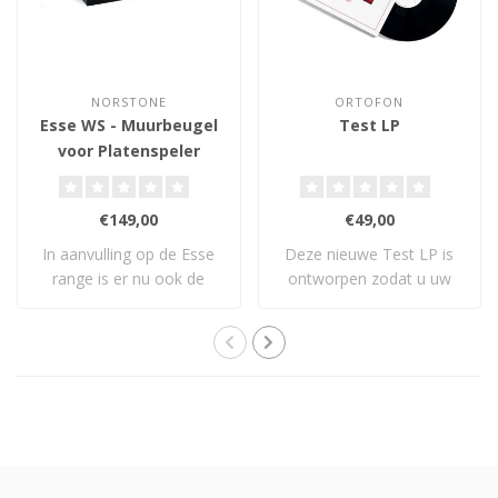
NORSTONE
ORTOFON
Esse WS - Muurbeugel
Test LP
voor Platenspeler
€149,00
€49,00
In aanvulling op de Esse
Deze nieuwe Test LP is
range is er nu ook de
ontworpen zodat u uw
NorStone Esse..
HiFi-systeem ku..