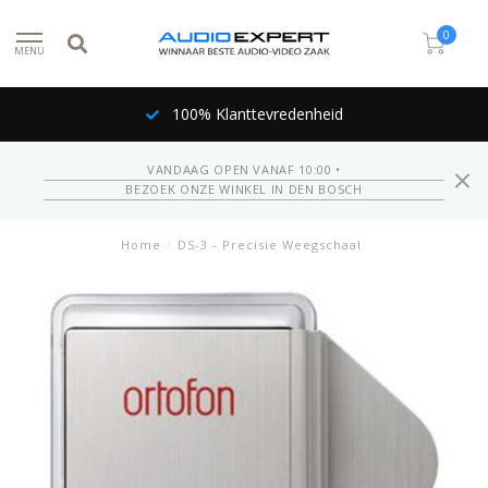
0
MENU
100% Klanttevredenheid
VANDAAG OPEN VANAF 10:00 •
BEZOEK ONZE WINKEL IN DEN BOSCH
Home
/
DS-3 - Precisie Weegschaal