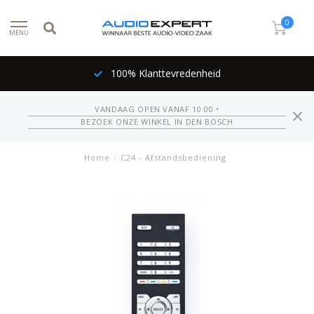
0
MENU
100% Klanttevredenheid
VANDAAG OPEN VANAF 10:00 •
BEZOEK ONZE WINKEL IN DEN BOSCH
Home
/
C24 - Afstandsbediening