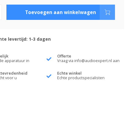
Toevoegen aan winkelwagen
te levertijd: 1-3 dagen
elijk
Offerte
de apparatuur in
Vraag via
info@audioexpert.nl
aan
ttevredenheid
Echte winkel
cht voor u
Echte productspecialisten