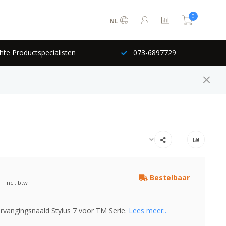
0
NL
hte Productspecialisten
073-6897729
Bestelbaar
Incl. btw
rvangingsnaald Stylus 7 voor TM Serie.
Lees meer..