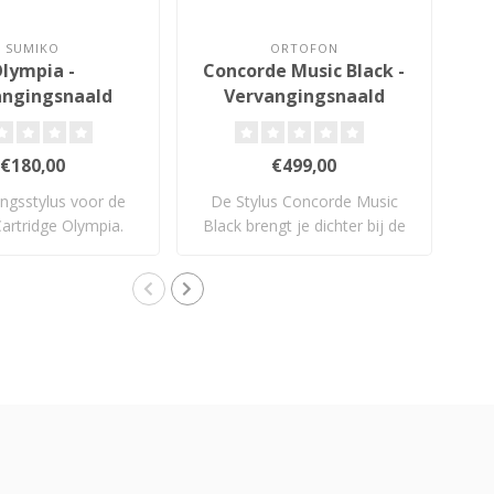
SUMIKO
ORTOFON
lympia -
Concorde Music Black -
angingsnaald
Vervangingsnaald
€180,00
€499,00
ngsstylus voor de
De Stylus Concorde Music
V
artridge Olympia.
Black brengt je dichter bij de
muzi..