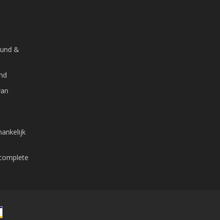
ound &
and
van
ankelijk
 complete