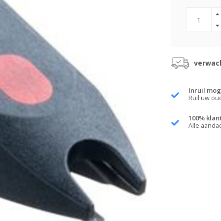
verwach
Inruil mog
Ruil uw ou
100% klan
Alle aanda