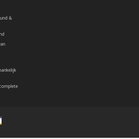
ound &
and
van
ankelijk
 complete