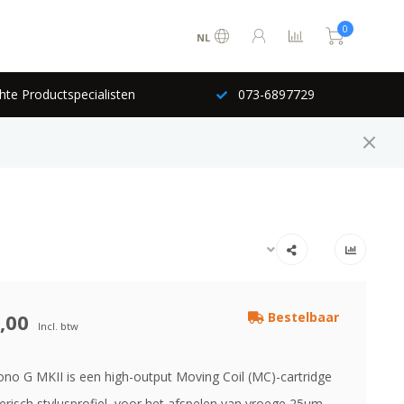
0
NL
hte Productspecialisten
073-6897729
,00
Bestelbaar
Incl. btw
o G MKII is een high-output Moving Coil (MC)-cartridge
erisch stylusprofiel, voor het afspelen van vroege 25µm