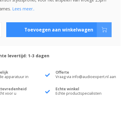
ames.
Lees meer..
Toevoegen aan winkelwagen
te levertijd: 1-3 dagen
elijk
Offerte
de apparatuur in
Vraag via
info@audioexpert.nl
aan
ttevredenheid
Echte winkel
cht voor u
Echte productspecialisten