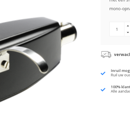
mono-opn
verwach
Inruil mog
Ruil uw ou
100% klan
Alle aanda