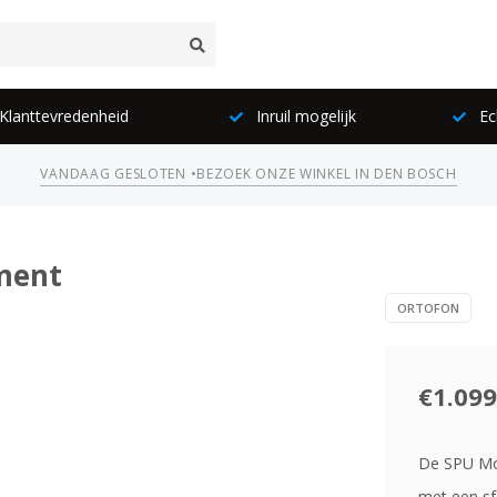
lanttevredenheid
Inruil mogelijk
Ec
VANDAAG GESLOTEN •
BEZOEK ONZE WINKEL IN DEN BOSCH
ment
ORTOFON
€1.099
De SPU Mon
met een sf