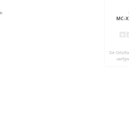
µm
MC-X 
De Ortofo
verfij