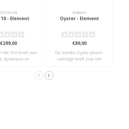
ORTOFON
SUMIKO
10 - Element
Oyster - Element
St
€299,00
€89,00
n MC X10 levert een
De Sumiko Oyster phono-
nd, dynamisch en
cartridge heeft over het
ont
uitgebal..
algemeen een..