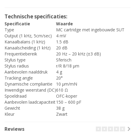
Technische specificaties:
Specificatie
Waarde
Type
MC cartridge met ingebouwde SUT
Output (1 kHz, 5cm/sec)
4 mV
Kanaalbalans (1 kHz)
1.5 dB
Kanaalscheiding (1 kHz)
20 dB
Frequentiebereik
20 Hz – 20 kHz (±3 dB)
Stylus type
Sferisch
Stylus radius
r/R 8/18 μm
Aanbevolen naalddruk
4 g
Tracking angle
20°
Dynamische compliantie
10 μm/mN
Inwendige weerstand (DC)
610 Ω
Spoeldraad
OFC-koper
Aanbevolen laadcapaciteit
150 – 600 pF
Gewicht
38 g
Kleur
Zwart
Reviews