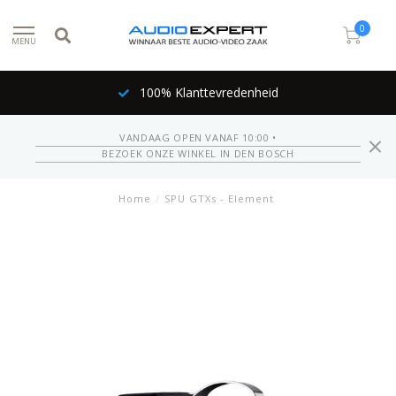
0
MENU
100% Klanttevredenheid
VANDAAG OPEN VANAF 10:00 •
BEZOEK ONZE WINKEL IN DEN BOSCH
Home
/
SPU GTXs - Element