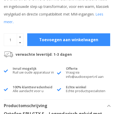
en ingebouwde step-up transformator, voor een warm, klassiek
vinylgeluid en directe compatibiliteit met MM-ingangen.
Lees
meer..
Toevoegen aan winkelwagen
verwachte levertijd: 1-3 dagen
Inruil mogelijk
Offerte
Ruil uw oude apparatuur in
Vraag via
info@audioexpert.nl
aan
100% klanttevredenheid
Echte winkel
Alle aandacht voor u
Echte productspecialisten
Productomschrijving
Ortofon SPU GTX S – Legendarisch geluid met