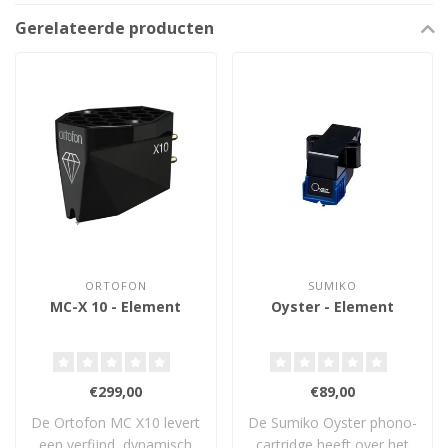
Gerelateerde producten
ORTOFON
SUMIKO
MC-X 10 - Element
Oyster - Element
€299,00
€89,00
De Ortofon MC X10 levert
De Sumiko Oyster phono-
een verfijnd, dynamisch
cartridge heeft over het