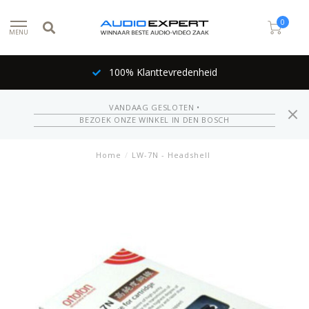
0
MENU
100% Klanttevredenheid
VANDAAG GESLOTEN •
BEZOEK ONZE WINKEL IN DEN BOSCH
Home
/
LW-7N - Headshell