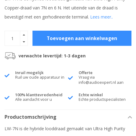
Copper-draad van 7N en 6 N. Het uiteinde van de draad is
bevestigd met een gerhodineerde terminal.
Lees meer..
Toevoegen aan winkelwagen
verwachte levertijd: 1-3 dagen
Inruil mogelijk
Offerte
Ruil uw oude apparatuur in
Vraag via
info@audioexpert.nl
aan
100% klanttevredenheid
Echte winkel
Alle aandacht voor u
Echte productspecialisten
Productomschrijving
LW-7N is de hybride looddraad gemaakt van Ultra High Purity