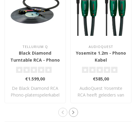
TELLURIUM Q
AUDIOQUEST
Black Diamond
Yosemite 1.2m - Phono
Turntable RCA - Phono
Kabel
Kabel
€1.599,00
€585,00
De Black Diamond RCA
AudioQuest Yosemite
Phono-platenspelerkabel
RCA heeft geleiders van
is niet voor ni..
PSC+ en is voorz..