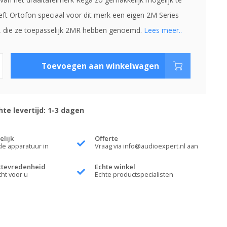
ft Ortofon speciaal voor dit merk een eigen 2M Series
, die ze toepasselijk 2MR hebben genoemd.
Lees meer..
Toevoegen aan winkelwagen
te levertijd: 1-3 dagen
elijk
Offerte
de apparatuur in
Vraag via
info@audioexpert.nl
aan
ttevredenheid
Echte winkel
cht voor u
Echte productspecialisten