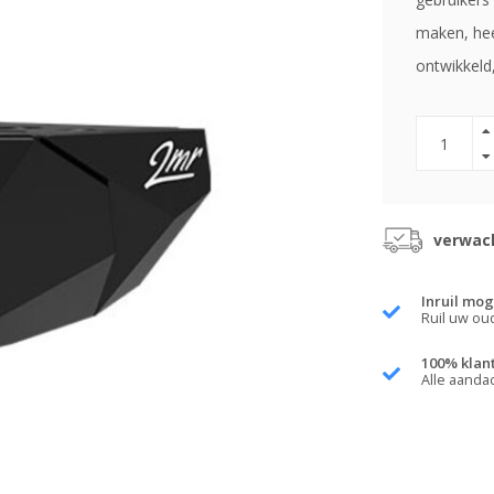
maken, hee
ontwikkeld
verwach
Inruil mog
Ruil uw ou
100% klan
Alle aanda