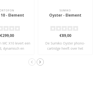
ORTOFON
SUMIKO
10 - Element
Oyster - Element
An
€299,00
€89,00
n MC X10 levert een
De Sumiko Oyster phono-
He
nd, dynamisch en
cartridge heeft over het
M
uitgebal..
algemeen een..