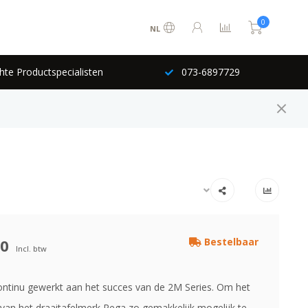
0
NL
hte Productspecialisten
073-6897729
00
Bestelbaar
Incl. btw
ontinu gewerkt aan het succes van de 2M Series. Om het
 van het draaitafelmerk Rega zo gemakkelijk mogelijk te