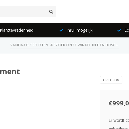
lanttevredenheid
Inruil mogelijk
Ec
VANDAAG GESLOTEN •
BEZOEK ONZE WINKEL IN DEN BOSCH
ement
ORTOFON
€999,
Er wordt c
gebruikers