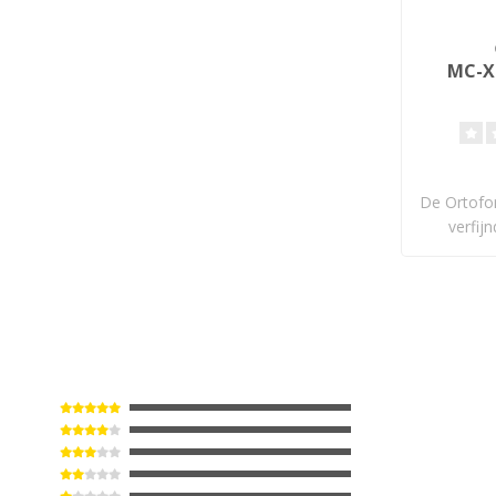
MC-X 
De Ortofo
verfij