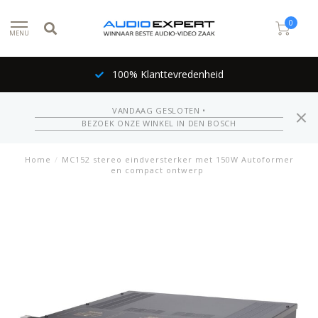
0
MENU
100% Klanttevredenheid
VANDAAG GESLOTEN •
BEZOEK ONZE WINKEL IN DEN BOSCH
Home
/
MC152 stereo eindversterker met 150W Autoformer
en compact ontwerp