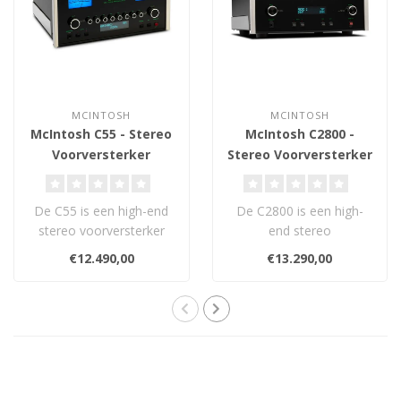
MCINTOSH
MCINTOSH
McIntosh C55 - Stereo
McIntosh C2800 -
Voorversterker
Stereo Voorversterker
De C55 is een high-end
De C2800 is een high-
stereo voorversterker
end stereo
met geïntegreerde DAC,
voorversterker met
€12.490,00
€13.290,00
16 ingangen..
vacuümbuizen,
geïntegreerde..