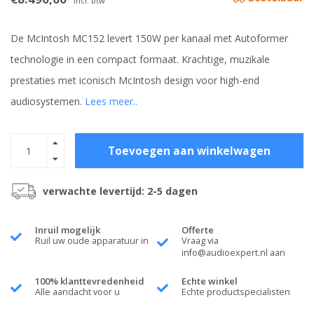
Incl. btw
De McIntosh MC152 levert 150W per kanaal met Autoformer
technologie in een compact formaat. Krachtige, muzikale
prestaties met iconisch McIntosh design voor high-end
audiosystemen.
Lees meer..
Toevoegen aan winkelwagen
verwachte levertijd: 2-5 dagen
Inruil mogelijk
Offerte
Ruil uw oude apparatuur in
Vraag via
info@audioexpert.nl
aan
100% klanttevredenheid
Echte winkel
Alle aandacht voor u
Echte productspecialisten