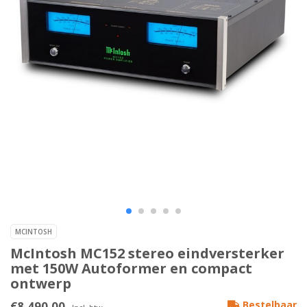
MCINTOSH
McIntosh MC152 stereo eindversterker
met 150W Autoformer en compact
ontwerp
€8.490,00
Bestelbaar