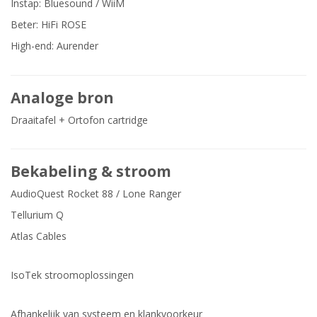
Instap: Bluesound / WiiM
Beter: HiFi ROSE
High-end: Aurender
Analoge bron
Draaitafel + Ortofon cartridge
Bekabeling & stroom
AudioQuest Rocket 88 / Lone Ranger
Tellurium Q
Atlas Cables
IsoTek stroomoplossingen
Afhankelijk van systeem en klankvoorkeur