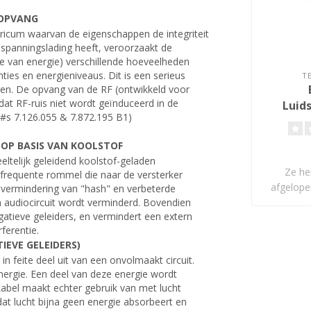
 OPVANG
ktricum waarvan de eigenschappen de integriteit
 spanningslading heeft, veroorzaakt de
ave van energie) verschillende hoeveelheden
nties en energieniveaus. Dit is een serieus
T
en. De opvang van de RF (ontwikkeld voor
at RF-ruis niet wordt geïnduceerd in de
Luid
#s 7.126.055 & 7.872.195 B1)
OP BASIS VAN KOOLSTOF
eltelijk geleidend koolstof-geladen
Ze he
ofrequente rommel die naar de versterker
afgelope
e vermindering van "hash" en verbeterde
en audiocircuit wordt verminderd. Bovendien
on
gatieve geleiders, en vermindert een extern
ferentie.
IEVE GELEIDERS)
in feite deel uit van een onvolmaakt circuit.
nergie. Een deel van deze energie wordt
abel maakt echter gebruik van met lucht
at lucht bijna geen energie absorbeert en