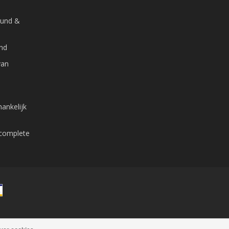
ound &
and
van
ankelijk
 complete