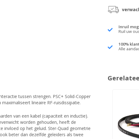
verwach
Inruil mog
Ruil uw ou
100% klan
Alle aanda
Gerelate
nteractie tussen strengen. PSC+ Solid-Copper
aximaliseert lineaire RF-ruisdissipatie.
arden van een kabel (capaciteit en inductie).
l evenwicht worden gehouden, heeft de
te invloed op het geluid. Ster-Quad geometrie
r ook beter dan dezelfde geleiders als twee