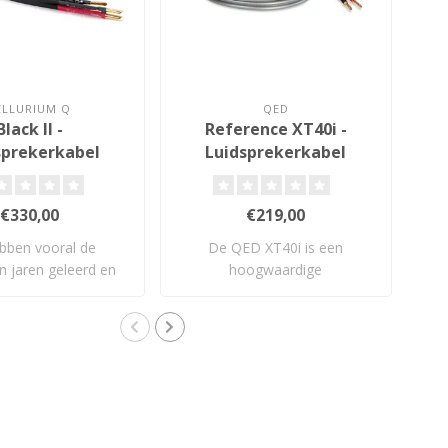
ELLURIUM Q
QED
Black II -
Reference XT40i -
sprekerkabel
Luidsprekerkabel
€330,00
€219,00
bben vooral de
De QED XT40i is een
Er
n jaren geleerd en
hoogwaardige
de 
twikkeld en..
luidsprekerkabel met X-Tube..