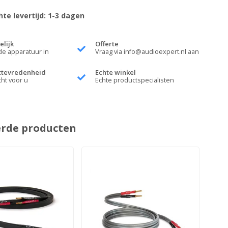
te levertijd: 1-3 dagen
elijk
Offerte
de apparatuur in
Vraag via
info@audioexpert.nl
aan
ttevredenheid
Echte winkel
cht voor u
Echte productspecialisten
erde producten