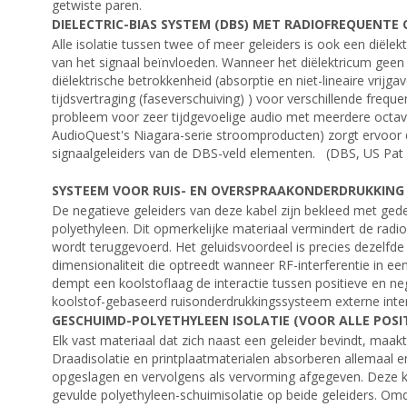
getwiste paren.
DIELECTRIC-BIAS SYSTEM (DBS) MET RADIOFREQUENTE
Alle isolatie tussen twee of meer geleiders is ook een diële
van het signaal beïnvloeden. Wanneer het diëlektricum geen
diëlektrische betrokkenheid (absorptie en niet-lineaire vrijg
tijdsvertraging (faseverschuiving) ) voor verschillende freque
probleem voor zeer tijdgevoelige audio met meerdere octav
AudioQuest's Niagara-serie stroomproducten) zorgt ervoor d
signaalgeleiders van de DBS-veld elementen. (DBS, US Pat 
SYSTEEM VOOR RUIS- EN OVERSPRAAKONDERDRUKKING 
De negatieve geleiders van deze kabel zijn bekleed met gede
polyethyleen. Dit opmerkelijke materiaal vermindert de radi
wordt teruggevoerd. Het geluidsvoordeel is precies dezelfd
dimensionaliteit die optreedt wanneer RF-interferentie in e
dempt een koolstoflaag de interactie tussen positieve en ne
koolstof-gebaseerd ruisonderdrukkingssysteem externe inter
GESCHUIMD-POLYETHYLEEN ISOLATIE (VOOR ALLE POSIT
Elk vast materiaal dat zich naast een geleider bevindt, maakt 
Draadisolatie en printplaatmaterialen absorberen allemaal e
opgeslagen en vervolgens als vervorming afgegeven. Deze k
gevulde polyethyleen-schuimisolatie op beide geleiders. Omd