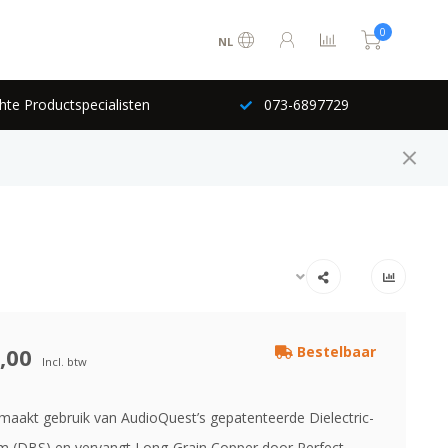
0
NL
hte Productspecialisten
073-6897729
,00
Bestelbaar
Incl. btw
maakt gebruik van AudioQuest’s gepatenteerde Dielectric-
m (DBS) en vervangt Long-Grain Copper door Perfect-