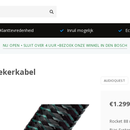
lanttevredenheid
Inruil mogelijk
Ec
NU OPEN • SLUIT OVER 4 UUR •
BEZOEK ONZE WINKEL IN DEN BOSCH
rekerkabel
AUDIOQUEST
€1.299
Rocket 88 
Bias Syste