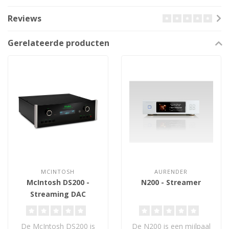
Reviews
Gerelateerde producten
MCINTOSH
AURENDER
McIntosh DS200 -
N200 - Streamer
Streaming DAC
De McIntosh DS200 is
De N200 is een mijlpaal