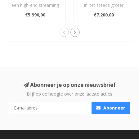
een high-end streaming
in het steeds groter
DAC met AirPlay, Google
wordende aanbod van
€5.990,00
€7.200,00
Cast, Roon e..
muziekserver/st..
Abonneer je op onze nieuwsbrief
Blijf op de hoogte over onze laatste acties
Abonneer