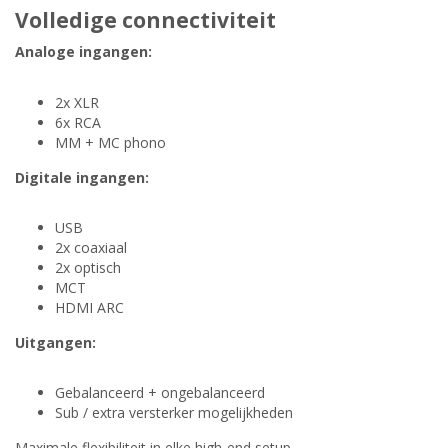
Volledige connectiviteit
Analoge ingangen:
2x XLR
6x RCA
MM + MC phono
Digitale ingangen:
USB
2x coaxiaal
2x optisch
MCT
HDMI ARC
Uitgangen:
Gebalanceerd + ongebalanceerd
Sub / extra versterker mogelijkheden
Maximale flexibiliteit in elke high-end setup.