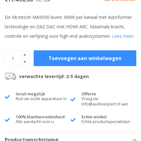
Incl. btw
De McIntosh MA9500 levert 300W per kanaal met Autoformer
technologie en DA2 DAC met HDMI ARC. Maximale kracht,
controle en verfijning voor high-end audiosystemen.
Lees meer..
Toevoegen aan winkelwagen
verwachte levertijd: 2-5 dagen
Inruil mogelijk
Offerte
Ruil uw oude apparatuur in
Vraag via
info@audioexpert.nl
aan
100% klanttevredenheid
Echte winkel
Alle aandacht voor u
Echte productspecialisten
Productomschrijving