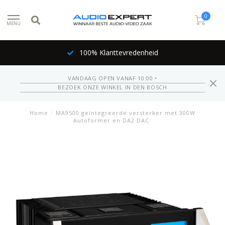
0
MENU
100% Klanttevredenheid
VANDAAG OPEN VANAF 10:00 •
BEZOEK ONZE WINKEL IN DEN BOSCH
Home
/
MA9500 geïntegreerde versterker met 300W
Autoformer en DA2 DAC