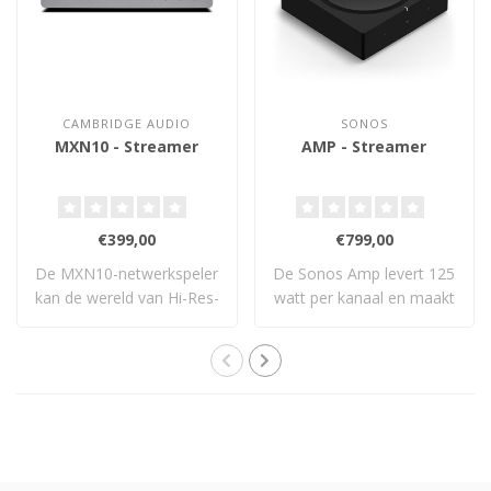
CAMBRIDGE AUDIO
SONOS
MXN10 - Streamer
AMP - Streamer
€399,00
€799,00
De MXN10-netwerkspeler
De Sonos Amp levert 125
kan de wereld van Hi-Res-
watt per kanaal en maakt
muziek naar ..
elke passie..