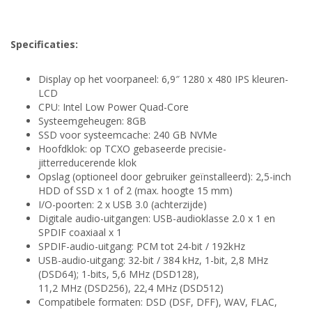
Specificaties:
Display op het voorpaneel: 6,9″ 1280 x 480 IPS kleuren-
LCD
CPU: Intel Low Power Quad-Core
Systeemgeheugen: 8GB
SSD voor systeemcache: 240 GB NVMe
Hoofdklok: op TCXO gebaseerde precisie-
jitterreducerende klok
Opslag (optioneel door gebruiker geïnstalleerd): 2,5-inch
HDD of SSD x 1 of 2 (max. hoogte 15 mm)
I/O-poorten: 2 x USB 3.0 (achterzijde)
Digitale audio-uitgangen: USB-audioklasse 2.0 x 1 en
SPDIF coaxiaal x 1
SPDIF-audio-uitgang: PCM tot 24-bit / 192kHz
USB-audio-uitgang: 32-bit / 384 kHz, 1-bit, 2,8 MHz
(DSD64); 1-bits, 5,6 MHz (DSD128),
11,2 MHz (DSD256), 22,4 MHz (DSD512)
Compatibele formaten: DSD (DSF, DFF), WAV, FLAC,