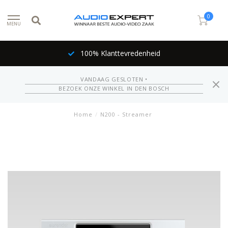
0
MENU
100% Klanttevredenheid
VANDAAG GESLOTEN •
BEZOEK ONZE WINKEL IN DEN BOSCH
Home
/
N200 - Streamer