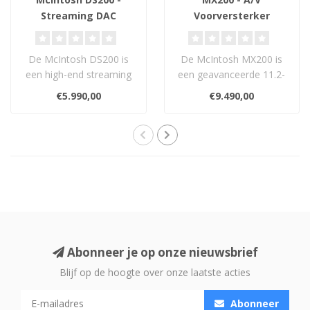
Streaming DAC
Voorversterker
De McIntosh DS200 is
De McIntosh MX200 is
een high-end streaming
een geavanceerde 11.2-
DAC met AirPlay, Google
kanaals A/V-processor
€5.990,00
€9.490,00
Cast, Roon e..
met 8K HDMI, Di..
Abonneer je op onze nieuwsbrief
Blijf op de hoogte over onze laatste acties
Abonneer