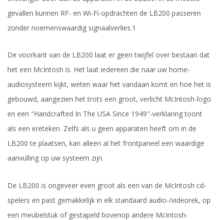
gevallen kunnen RF- en Wi-Fi-opdrachten de LB200 passeren
zonder noemenswaardig signaalverlies.1
De voorkant van de LB200 laat er geen twijfel over bestaan dat
het een McIntosh is. Het laat iedereen die naar uw home-
audiosysteem kijkt, weten waar het vandaan komt en hoe het is
gebouwd, aangezien het trots een groot, verlicht McIntosh-logo
en een "Handcrafted In The USA Since 1949"-verklaring toont
als een ereteken. Zelfs als u geen apparaten heeft om in de
LB200 te plaatsen, kan alleen al het frontpaneel een waardige
aanvulling op uw systeem zijn.
De LB200 is ongeveer even groot als een van de McIntosh cd-
spelers en past gemakkelijk in elk standaard audio-/videorek, op
een meubelstuk of gestapeld bovenop andere McIntosh-