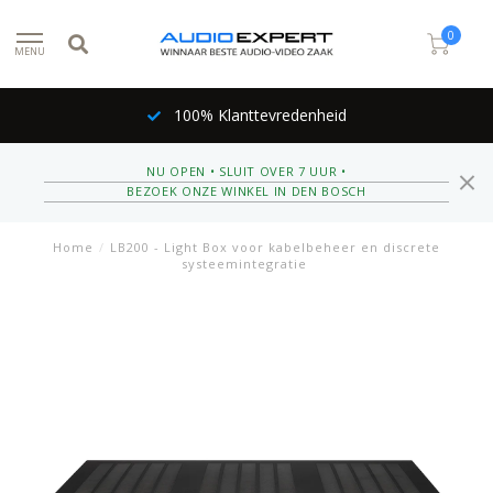
0
MENU
100% Klanttevredenheid
NU OPEN • SLUIT OVER 7 UUR •
BEZOEK ONZE WINKEL IN DEN BOSCH
Home
/
LB200 - Light Box voor kabelbeheer en discrete
systeemintegratie