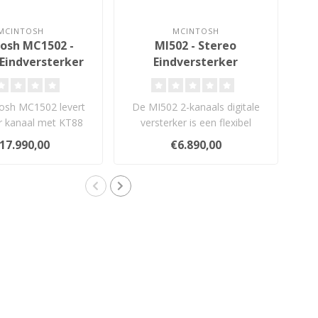
MCINTOSH
MCINTOSH
osh MC1502 -
MI502 - Stereo
Eindversterker
Eindversterker
osh MC1502 levert
De MI502 2-kanaals digitale
Ga
 kanaal met KT88
versterker is een flexibel
m
Unity Coupled Circu..
onderdeel en een welkome ..
s
17.990,00
€6.890,00