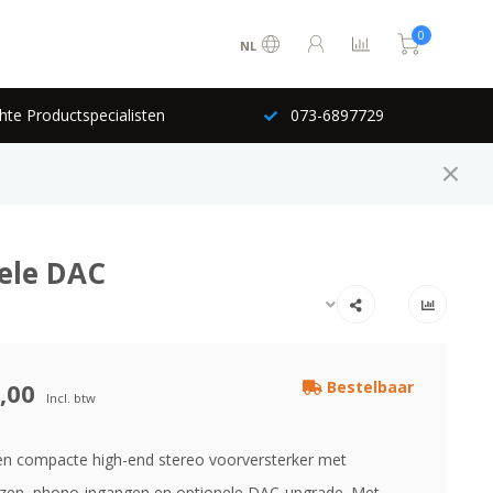
0
NL
hte Productspecialisten
073-6897729
nele DAC
,00
Bestelbaar
Incl. btw
en compacte high-end stereo voorversterker met
zen, phono-ingangen en optionele DAC-upgrade. Met