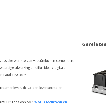
Gerelate
e klassieke warmte van vacuümbuizen combineert
waardige afwerking en uitbreidbare digitale
end audiosysteem.
 streamer levert de C8 een levensechte en
aratuur? Lees dan ook:
Wat is McIntosh en