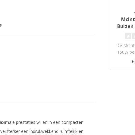
McInt
s
Buizen 
De McInt
150W per
buizen en 
€
aximale prestaties willen in een compacter
versterker een indrukwekkend ruimtelijk en