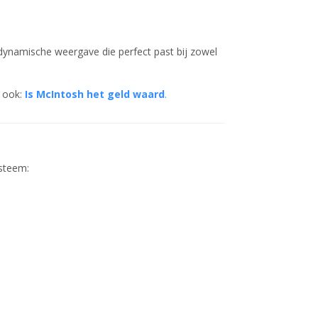
dynamische weergave die perfect past bij zowel
n ook:
Is McIntosh het geld waard
.
ysteem: