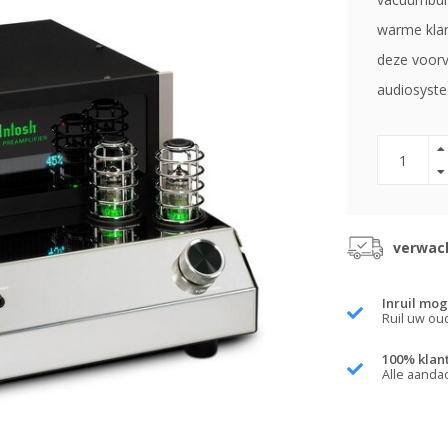
warme klan
deze voorv
audiosyst
verwach
Inruil mog
Ruil uw ou
100% klan
Alle aanda