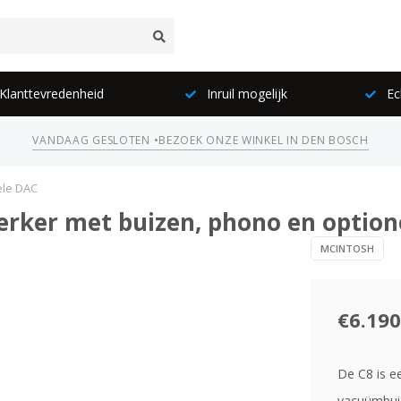
lanttevredenheid
Inruil mogelijk
Ec
VANDAAG GESLOTEN •
BEZOEK ONZE WINKEL IN DEN BOSCH
ele DAC
terker met buizen, phono en optio
MCINTOSH
€6.190
De C8 is e
vacuümbui