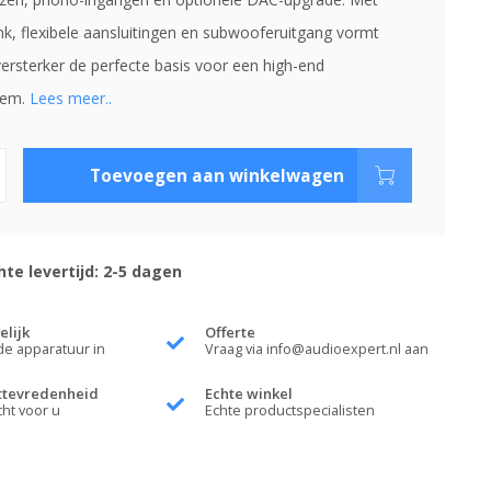
k, flexibele aansluitingen en subwooferuitgang vormt
ersterker de perfecte basis voor een high-end
eem.
Lees meer..
Toevoegen aan winkelwagen
te levertijd: 2-5 dagen
elijk
Offerte
de apparatuur in
Vraag via
info@audioexpert.nl
aan
ttevredenheid
Echte winkel
cht voor u
Echte productspecialisten