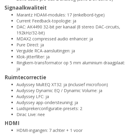
Signaalkwaliteit
Marantz HDAM-modules: 17 (enkelbord-type)
Current Feedback-topologie: ja
DAC: AK4490 32-bit per kanaal (8 stereo DAC-circuits,
192kHz/32-bit)
MDAX2 compressed audio enhancer: ja
Pure Direct: ja
Vergulde RCA-aansluitingen: ja
Klok-jitterfilter: ja
Ringkern-transformator op 5 mm aluminium draagplaat:
ja
Ruimtecorrectie
Audyssey MultEQ XT32: ja (inclusief microfoon)
Audyssey Dynamic EQ / Dynamic Volume: ja
Audyssey LFC: ja
Audyssey app-ondersteuning: ja
Luidsprekerconfiguratie-presets: 2
Dirac Live: nee
HDMI
HDMI-ingangen: 7 achter + 1 voor