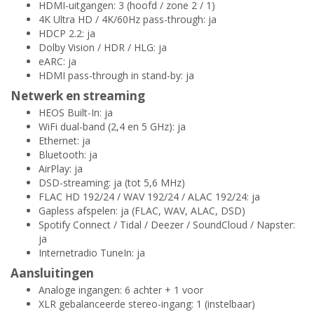
HDMI-uitgangen: 3 (hoofd / zone 2 / 1)
4K Ultra HD / 4K/60Hz pass-through: ja
HDCP 2.2: ja
Dolby Vision / HDR / HLG: ja
eARC: ja
HDMI pass-through in stand-by: ja
Netwerk en streaming
HEOS Built-In: ja
WiFi dual-band (2,4 en 5 GHz): ja
Ethernet: ja
Bluetooth: ja
AirPlay: ja
DSD-streaming: ja (tot 5,6 MHz)
FLAC HD 192/24 / WAV 192/24 / ALAC 192/24: ja
Gapless afspelen: ja (FLAC, WAV, ALAC, DSD)
Spotify Connect / Tidal / Deezer / SoundCloud / Napster:
ja
Internetradio TuneIn: ja
Aansluitingen
Analoge ingangen: 6 achter + 1 voor
XLR gebalanceerde stereo-ingang: 1 (instelbaar)