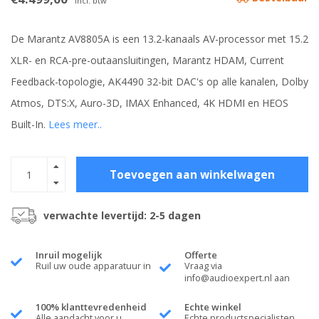
Incl. btw
De Marantz AV8805A is een 13.2-kanaals AV-processor met 15.2
XLR- en RCA-pre-outaansluitingen, Marantz HDAM, Current
Feedback-topologie, AK4490 32-bit DAC's op alle kanalen, Dolby
Atmos, DTS:X, Auro-3D, IMAX Enhanced, 4K HDMI en HEOS
Built-In.
Lees meer..
Toevoegen aan winkelwagen
verwachte levertijd: 2-5 dagen
Inruil mogelijk
Offerte
Ruil uw oude apparatuur in
Vraag via
info@audioexpert.nl
aan
100% klanttevredenheid
Echte winkel
Alle aandacht voor u
Echte productspecialisten