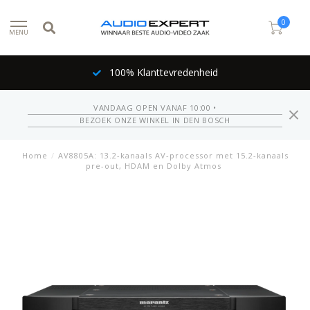
0
MENU
Inruil mogelijk
VANDAAG OPEN VANAF 10:00 •
BEZOEK ONZE WINKEL IN DEN BOSCH
Home
/
AV8805A: 13.2-kanaals AV-processor met 15.2-kanaals
pre-out, HDAM en Dolby Atmos