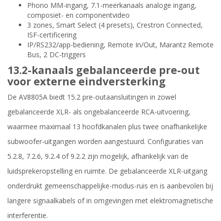
Phono MM-ingang, 7.1-meerkanaals analoge ingang,
composiet- en componentvideo
3 zones, Smart Select (4 presets), Crestron Connected,
ISF-certificering
IP/RS232/app-bediening, Remote In/Out, Marantz Remote
Bus, 2 DC-triggers
13.2-kanaals gebalanceerde pre-out
voor externe eindversterking
De AV8805A biedt 15.2 pre-outaansluitingen in zowel
gebalanceerde XLR- als ongebalanceerde RCA-uitvoering,
waarmee maximaal 13 hoofdkanalen plus twee onafhankelijke
subwoofer-uitgangen worden aangestuurd. Configuraties van
5.2.8, 7.2.6, 9.2.4 of 9.2.2 zijn mogelijk, afhankelijk van de
luidsprekeropstelling en ruimte. De gebalanceerde XLR-uitgang
onderdrukt gemeenschappelijke-modus-ruis en is aanbevolen bij
langere signaalkabels of in omgevingen met elektromagnetische
interferentie.