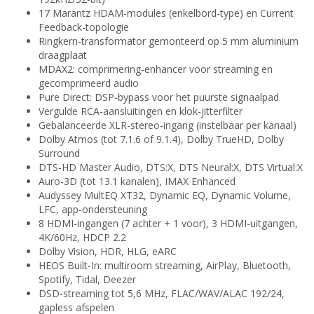
17 Marantz HDAM-modules (enkelbord-type) en Current
Feedback-topologie
Ringkern-transformator gemonteerd op 5 mm aluminium
draagplaat
MDAX2: comprimering-enhancer voor streaming en
gecomprimeerd audio
Pure Direct: DSP-bypass voor het puurste signaalpad
Vergulde RCA-aansluitingen en klok-jitterfilter
Gebalanceerde XLR-stereo-ingang (instelbaar per kanaal)
Dolby Atmos (tot 7.1.6 of 9.1.4), Dolby TrueHD, Dolby
Surround
DTS-HD Master Audio, DTS:X, DTS Neural:X, DTS Virtual:X
Auro-3D (tot 13.1 kanalen), IMAX Enhanced
Audyssey MultEQ XT32, Dynamic EQ, Dynamic Volume,
LFC, app-ondersteuning
8 HDMI-ingangen (7 achter + 1 voor), 3 HDMI-uitgangen,
4K/60Hz, HDCP 2.2
Dolby Vision, HDR, HLG, eARC
HEOS Built-In: multiroom streaming, AirPlay, Bluetooth,
Spotify, Tidal, Deezer
DSD-streaming tot 5,6 MHz, FLAC/WAV/ALAC 192/24,
gapless afspelen