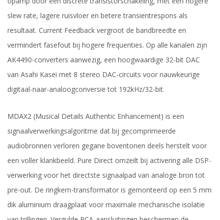
opamp door een discrete transistorschakeling, met een hogere
slew rate, lagere ruisvloer en betere transientrespons als
resultaat. Current Feedback vergroot de bandbreedte en
vermindert fasefout bij hogere frequenties. Op alle kanalen zijn
AK4490-converters aanwezig, een hoogwaardige 32-bit DAC
van Asahi Kasei met 8 stereo DAC-circuits voor nauwkeurige
digitaal-naar-analoogconversie tot 192kHz/32-bit.
MDAX2 (Musical Details Authentic Enhancement) is een
signaalverwerkingsalgoritme dat bij gecomprimeerde
audiobronnen verloren gegane boventonen deels herstelt voor
een voller klankbeeld. Pure Direct omzeilt bij activering alle DSP-
verwerking voor het directste signaalpad van analoge bron tot
pre-out. De ringkern-transformator is gemonteerd op een 5 mm
dik aluminium draagplaat voor maximale mechanische isolatie
van trillingen. Vergulde RCA-aansluitingen beschermen de