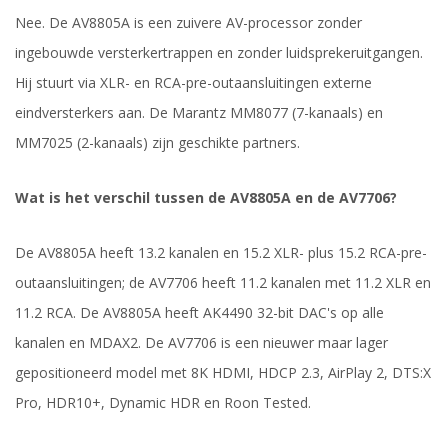
Nee. De AV8805A is een zuivere AV-processor zonder
ingebouwde versterkertrappen en zonder luidsprekeruitgangen.
Hij stuurt via XLR- en RCA-pre-outaansluitingen externe
eindversterkers aan. De Marantz MM8077 (7-kanaals) en
MM7025 (2-kanaals) zijn geschikte partners.
Wat is het verschil tussen de AV8805A en de AV7706?
De AV8805A heeft 13.2 kanalen en 15.2 XLR- plus 15.2 RCA-pre-
outaansluitingen; de AV7706 heeft 11.2 kanalen met 11.2 XLR en
11.2 RCA. De AV8805A heeft AK4490 32-bit DAC's op alle
kanalen en MDAX2. De AV7706 is een nieuwer maar lager
gepositioneerd model met 8K HDMI, HDCP 2.3, AirPlay 2, DTS:X
Pro, HDR10+, Dynamic HDR en Roon Tested.