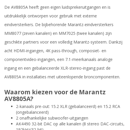
De AV8805A heeft geen eigen luidsprekeruitgangen en is
uitdrukkelijk ontworpen voor gebruik met externe
eindversterkers. De bijbehorende Marantz-eindversterkers
MM8077 (zeven kanalen) en MM7025 (twee kanalen) zijn
geschikte partners voor een volledig Marantz-systeem. Dankzij
acht HDMI-ingangen, 4K pass-through, composiet- en
componentvideo-ingangen, een 7.1-meerkanaals analoge
ingang en een gebalanceerde XLR-stereo-ingang past de
AV8805A in installaties met uiteenlopende broncomponenten.
Waarom kiezen voor de Marantz
AV8805A?
2-kanaals pre-out: 15.2 XLR (gebalanceerd) en 15.2 RCA
(ongebalanceerd)
2 onafhankelijke subwoofer-uitgangen
AK4490 32-bit DAC op alle kanalen (8 stereo DAC-circuits,
192kHz/32-bit)