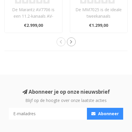
De Marantz AV7706 is
De MM7025 is de ideale
een 11.2-kanaals AV-
tweekanaals
processor met HDAM,
eindversterker in hun
€2.999,00
€1.299,00
Current Feedback-to..
assortiment, met 140W ..
Abonneer je op onze nieuwsbrief
Blijf op de hoogte over onze laatste acties
Abonneer