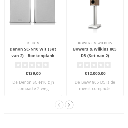
DENON
BOWERS & WILKINS
Denon SC-N10 Wit (Set
Bowers & Wilkins 805
van 2) - Boekenplank
D5 (Set van 2)
Luidsprekers
€139,00
€12.000,00
De Denon SC-N10 zijn
De B&W 805 D5 is de
compacte 2-weg
meest compacte
boekenplankluidsprekers ..
luidspreker uit de 800 Se..