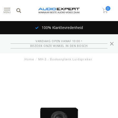
0
MENU
100% Klanttevredenheid
VANDAAG OPEN VANAF 10:00 •
BEZOEK ONZE WINKEL IN DEN BOSCH
Home
/
MH-3 - Boekenplank Luidspreker