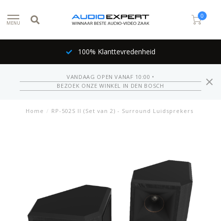
0
MENU
100% Klanttevredenheid
VANDAAG OPEN VANAF 10:00 •
BEZOEK ONZE WINKEL IN DEN BOSCH
Home
/
RP-502S II (Set van 2) - Surround Luidsprekers