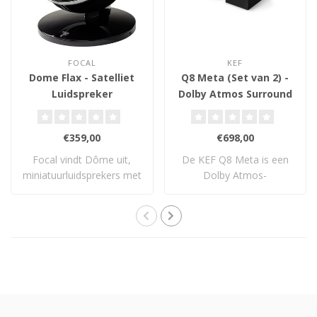
FOCAL
KEF
Dome Flax - Satelliet
Q8 Meta (Set van 2) -
Luidspreker
Dolby Atmos Surround
Luidsprekers
€359,00
€698,00
Focal vindt Dôme uit,
De KEF Q8 Meta is een
miniatuurluidsprekers met
Dolby Atmos-
uitzonderlij..
surroundspeaker met Uni-
Q®..