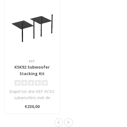
KEF
KSK92 Subwoofer
Stacking Kit
Stapel tot drie KEF KC92-
subwoofers met de
KSK92 Stacking Kit –
€230,00
meer output en..