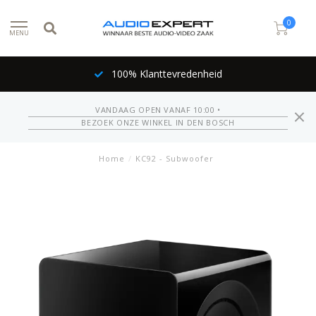
0
MENU
100% Klanttevredenheid
VANDAAG OPEN VANAF 10:00 •
BEZOEK ONZE WINKEL IN DEN BOSCH
Home
/
KC92 - Subwoofer