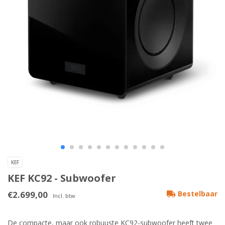
KEF
KEF KC92 - Subwoofer
€2.699,00
Bestelbaar
Incl. btw
De compacte, maar ook robuuste KC92-subwoofer heeft twee