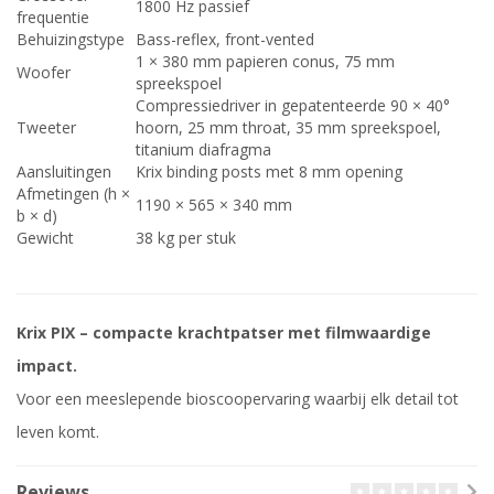
1800 Hz passief
frequentie
Behuizingstype
Bass-reflex, front-vented
1 × 380 mm papieren conus, 75 mm
Woofer
spreekspoel
Compressiedriver in gepatenteerde 90 × 40°
Tweeter
hoorn, 25 mm throat, 35 mm spreekspoel,
titanium diafragma
Aansluitingen
Krix binding posts met 8 mm opening
Afmetingen (h ×
1190 × 565 × 340 mm
b × d)
Gewicht
38 kg per stuk
Krix PIX – compacte krachtpatser met filmwaardige
impact.
Voor een meeslepende bioscoopervaring waarbij elk detail tot
leven komt.
Reviews