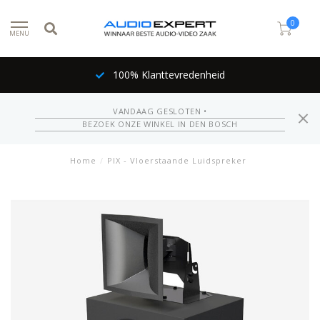
0
MENU
100% Klanttevredenheid
VANDAAG GESLOTEN •
BEZOEK ONZE WINKEL IN DEN BOSCH
Home
/
PIX - Vloerstaande Luidspreker