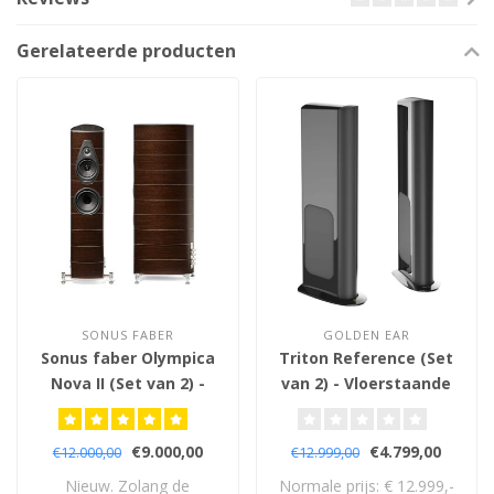
Gerelateerde producten
SONUS FABER
GOLDEN EAR
Sonus faber Olympica
Triton Reference (Set
Nova II (Set van 2) -
van 2) - Vloerstaande
Vloerstaande
Luidsprekers
Luidsprekers
€9.000,00
€4.799,00
€12.000,00
€12.999,00
Nieuw. Zolang de
Normale prijs: € 12.999,-