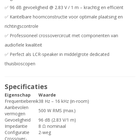
✅ 96 dB gevoeligheid @ 2.83 V / 1 m – krachtig en efficiënt
✅ Kantelbare hoornconstructie voor optimale plaatsing en
richtingscontrole
✅ Professioneel crossovercircuit met componenten van
audiofiele kwaliteit
✅ Perfect als LCR-speaker in middelgrote dedicated
thuisbioscopen
Specificaties
Eigenschap
Waarde
Frequentiebereik
38 Hz – 16 kHz (in-room)
Aanbevolen
500 W RMS (max.)
vermogen
Gevoeligheid
96 dB (2.83 V/1 m)
Impedantie
8 Ω nominaal
Configuratie
2-weg
Crossover-