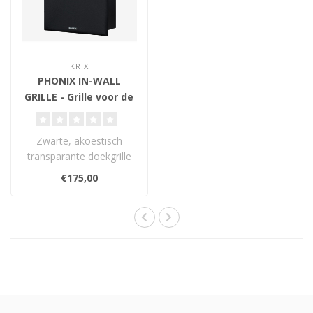
KRIX
PHONIX IN-WALL
GRILLE - Grille voor de
Krix In-wall Phonix
Zwarte, akoestisch
transparante doekgrille
voor de Krix PHONIX In-
€175,00
Wall luidsprek..