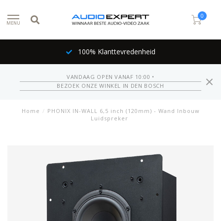
0
MENU
100% Klanttevredenheid
VANDAAG OPEN VANAF 10:00 •
BEZOEK ONZE WINKEL IN DEN BOSCH
Home
/
PHONIX IN-WALL 6,5 inch (120mm) - Wand Inbouw
Luidspreker