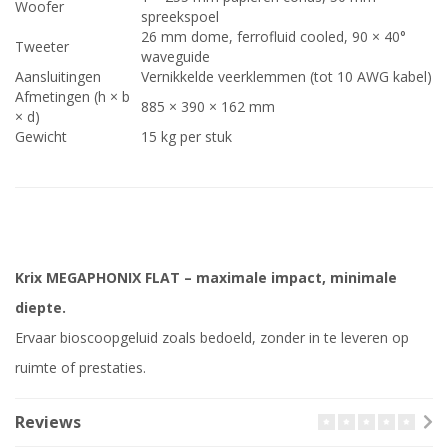
Woofer
spreekspoel
26 mm dome, ferrofluid cooled, 90 × 40°
Tweeter
waveguide
Aansluitingen
Vernikkelde veerklemmen (tot 10 AWG kabel)
Afmetingen (h × b
885 × 390 × 162 mm
× d)
Gewicht
15 kg per stuk
Krix MEGAPHONIX FLAT – maximale impact, minimale
diepte.
Ervaar bioscoopgeluid zoals bedoeld, zonder in te leveren op
ruimte of prestaties.
Reviews