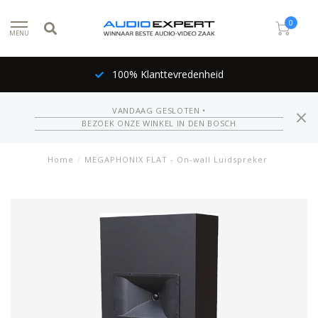
0
MENU
100% Klanttevredenheid
VANDAAG GESLOTEN •
BEZOEK ONZE WINKEL IN DEN BOSCH
Home
/
MEGAPHONIX FLAT - On-wall Luidspreker