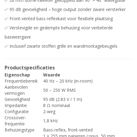
✅ 26 mm dome-tweeter gekoppeld aan 90° × 40° waveguide
✅ 95 dB gevoeligheid – hoge output zonder zware versterker
✅ Front-vented bass reflexkast voor flexibele plaatsing
✅ Verstevigde en gedempte behuizing voor verbeterde
basweergave
✅ Inclusief zwarte stoffen grille en wandmontagebeugels
Productspecificaties
Eigenschap
Waarde
Frequentiebereik
40 Hz – 20 kHz (in-room)
Aanbevolen
50 – 250 W RMS
vermogen
Gevoeligheid
95 dB (2.83 V / 1 m)
Impedantie
8 Ω nominaal
Configuratie
2-weg
Crossover-
1,8 kHz
frequentie
Behuizingstype
Bass-reflex, front-vented
1 × 255 mm papieren conus, 50 mm