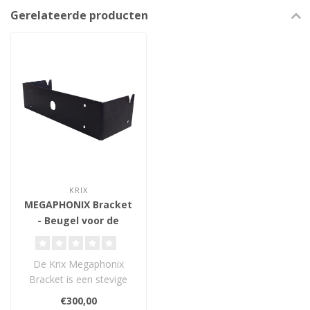
Gerelateerde producten
KRIX
MEGAPHONIX Bracket
- Beugel voor de
Megaphonix Flat
De Krix Megaphonix
Bracket is een stevige
wandbeugel waarmee je
€300,00
Megaphonix Flat ..