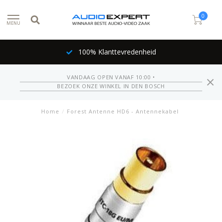
0
MENU
100% Klanttevredenheid
VANDAAG OPEN VANAF 10:00 •
BEZOEK ONZE WINKEL IN DEN BOSCH
Home
/
Forest Antenne HD6 - Antennekabel