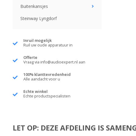
Buitenkansjes
Steinway Lyngdorf
Inruil mogelijk
Ruil uw oude apparatuur in
Offerte
Vraag via
info@audioexpert.nl
aan
100% klanttevredenheid
Alle aandacht voor u
Echte winkel
Echte productspecialisten
LET OP: DEZE AFDELING IS SAME