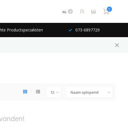
0
NL
hte Productspecialisten
073-6897729
vonden!