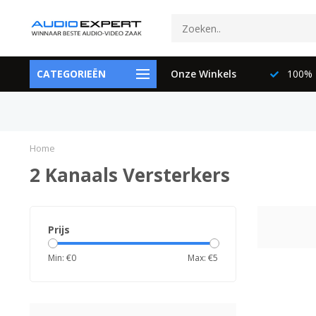
ctspecialisten
CATEGORIEËN
073-6897729
Onze Winkels
100% K
Home
2 Kanaals Versterkers
Prijs
Min: €
0
Max: €
5