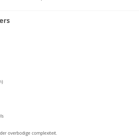
ers
n)
ls
nder overbodige complexiteit.